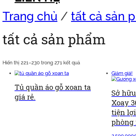
Trang chủ
/
tất cả sản
tất cả sản phẩm
Hiển thị 221–230 trong 271 kết quả
Giảm giá!
Tủ quần áo gỗ xoan ta
Sở hữu
giá rẻ.
Xoay 3
tiện l
Đọc tiếp
phòng 
2.500.000