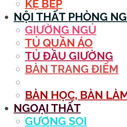
KỆ BẾP
NỘI THẤT PHÒNG N
GIƯỜNG NGỦ
TỦ QUẦN ÁO
TỦ ĐẦU GIƯỜNG
BÀN TRANG ĐIỂM
GƯƠNG
BÀN HỌC, BÀN LÀM
NGOẠI THẤT
GƯƠNG SOI