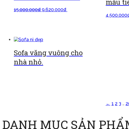
mẫu ti
15.000.000
₫
9.620.000
₫
Thêm vào
giỏ
4.500.000
các tùy ch
Sofa văng vuông cho
nhà nhỏ.
Đọc tiếp
←
1
2
3
…
2
DANH MỤC SẢN PHẨ