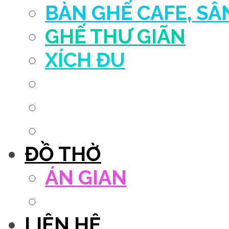
BÀN GHẾ CAFE, S
GHẾ THƯ GIÃN
XÍCH ĐU
QUẦY THU NGÂN
DECOR TRANG TRÍ
GHẾ SALON
ĐỒ THỜ
ÁN GIAN
TỦ THỜ
LIÊN HỆ