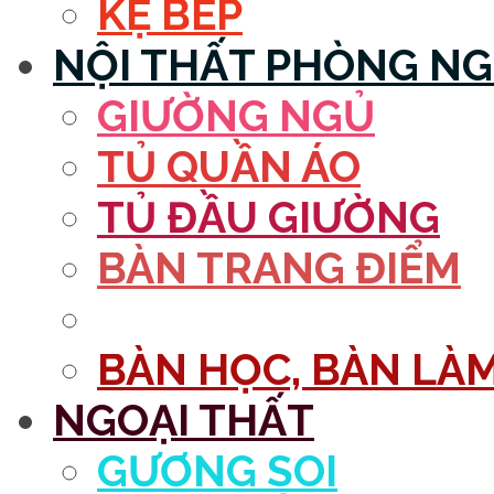
KỆ BẾP
NỘI THẤT PHÒNG N
GIƯỜNG NGỦ
TỦ QUẦN ÁO
TỦ ĐẦU GIƯỜNG
BÀN TRANG ĐIỂM
GƯƠNG
BÀN HỌC, BÀN LÀM
NGOẠI THẤT
GƯƠNG SOI