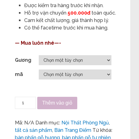
Được kiểm tra hàng trước khi nhận.
Hỗ trợ vận chuyển
500.000đ
toàn quốc.
Cam kết chất lượng, giá thành hợp lý.
Có thể facetime trước khi mua hàng.
— Mua luôn nhé—-
Gương
mã
Thêm vào giỏ
Mã:
N/A
Danh mục:
Nội Thất Phòng Ngủ
,
tất cả sản phẩm
,
Bàn Trang Điểm
Từ khóa:
bàn phấn gỗ hương
,
bàn phấn gỗ tự nhiên
,