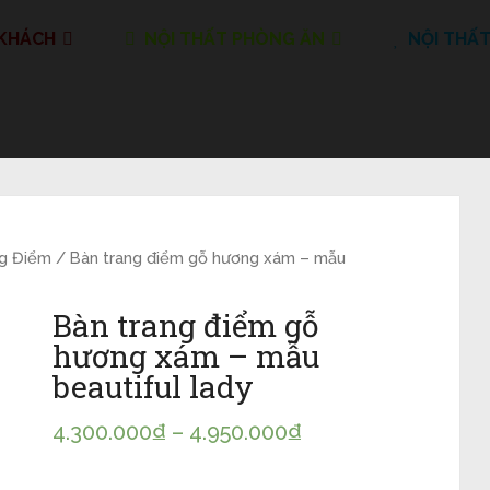
 KHÁCH
NỘI THẤT PHÒNG ĂN
NỘI THẤ
g Điểm
/ Bàn trang điểm gỗ hương xám – mẫu
Bàn trang điểm gỗ
hương xám – mẫu
beautiful lady
4.300.000
₫
–
4.950.000
₫