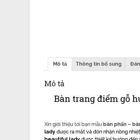
Mô tả
Thông tin bổ sung
Đán
Mô tả
Bàn trang điểm gỗ h
Xin giới thiệu tới bạn mẫu
bàn phấn – bà
lady
được ra mắt và đón nhận nồng nhiệt
beautiful lady
được thiết kế hướng đến s