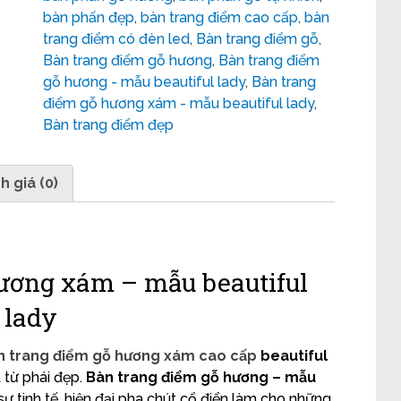
bàn phấn đẹp
,
bàn trang điểm cao cấp
,
bàn
trang điểm có đèn led
,
Bàn trang điểm gỗ
,
Bàn trang điểm gỗ hương
,
Bàn trang điểm
gỗ hương - mẫu beautiful lady
,
Bàn trang
điểm gỗ hương xám - mẫu beautiful lady
,
Bàn trang điểm đẹp
h giá (0)
ương xám – mẫu beautiful
lady
n trang điểm gỗ hương xám cao cấp
beautiful
 từ phái đẹp.
Bàn trang điểm gỗ hương – mẫu
ự tinh tế, hiện đại pha chút cổ điển làm cho những