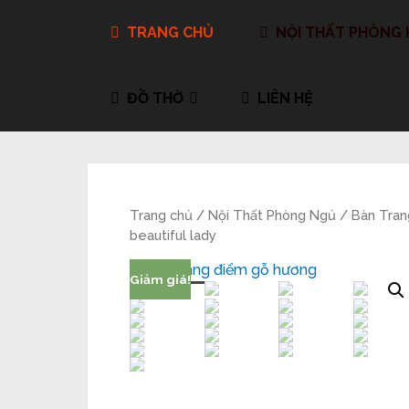
TRANG CHỦ
NỘI THẤT PHÒNG
ĐỒ THỜ
LIÊN HỆ
Trang chủ
/
Nội Thất Phòng Ngủ
/
Bàn Tran
beautiful lady
Giảm giá!