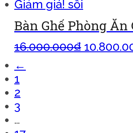
Giảm giá!
Bàn Ghế Phòng Ăn 
16.000.000
₫
10.800.0
←
1
2
3
…