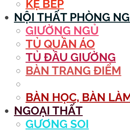
KỆ BẾP
NỘI THẤT PHÒNG N
GIƯỜNG NGỦ
TỦ QUẦN ÁO
TỦ ĐẦU GIƯỜNG
BÀN TRANG ĐIỂM
GƯƠNG
BÀN HỌC, BÀN LÀM
NGOẠI THẤT
GƯƠNG SOI