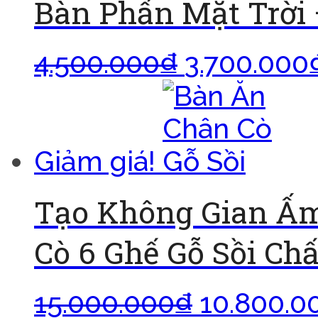
Bàn Phấn Mặt Trời
4.500.000
₫
3.700.000
Giảm giá!
Tạo Không Gian Ấm
Cò 6 Ghế Gỗ Sồi Ch
15.000.000
₫
10.800.0