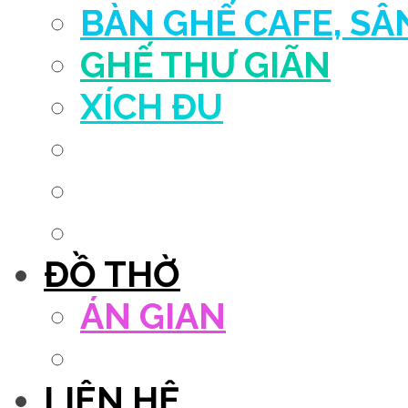
BÀN GHẾ CAFE, S
GHẾ THƯ GIÃN
XÍCH ĐU
QUẦY THU NGÂN
DECOR TRANG TRÍ
GHẾ SALON
ĐỒ THỜ
ÁN GIAN
TỦ THỜ
LIÊN HỆ