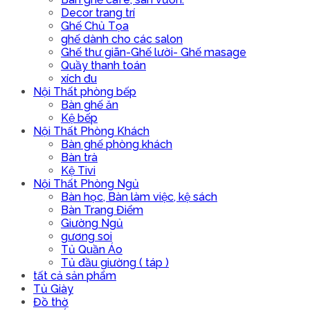
Decor trang trí
Ghế Chủ Tọa
ghế dành cho các salon
Ghế thư giãn-Ghế lười- Ghế masage
Quầy thanh toán
xích đu
Nội Thất phòng bếp
Bàn ghế ăn
Kệ bếp
Nội Thất Phòng Khách
Bàn ghế phòng khách
Bàn trà
Kệ Tivi
Nội Thất Phòng Ngủ
Bàn học, Bàn làm việc, kệ sách
Bàn Trang Điểm
Giường Ngủ
gương soi
Tủ Quần Áo
Tủ đầu giường ( táp )
tất cả sản phẩm
Tủ Giày
Đồ thờ