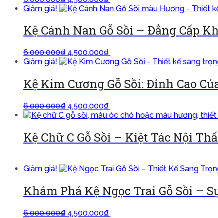
Giảm giá!
Kệ Cánh Nan Gỗ Sồi – Đẳng Cấp Kh
6.000.000
₫
4.500.000
₫
Thêm vào giỏ
Giảm giá!
Kệ Kim Cương Gỗ Sồi: Đỉnh Cao Củ
6.000.000
₫
4.500.000
₫
Thêm vào giỏ
Kệ Chữ C Gỗ Sồi – Kiệt Tác Nội Th
Đọc tiếp
Giảm giá!
Khám Phá Kệ Ngọc Trai Gỗ Sồi – 
6.000.000
₫
4.500.000
₫
Thêm vào giỏ