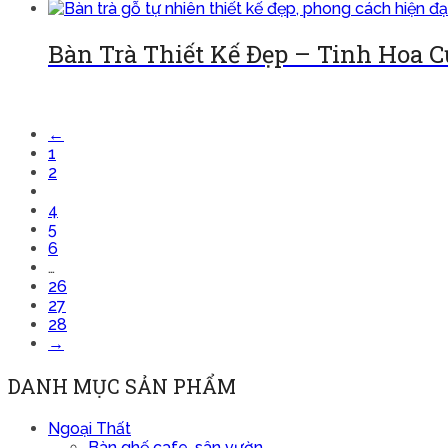
Bàn Trà Thiết Kế Đẹp – Tinh Hoa 
Đọc tiếp
←
1
2
3
4
5
6
…
26
27
28
→
DANH MỤC SẢN PHẨM
Ngoại Thất
Bàn ghế cafe, sân vườn.