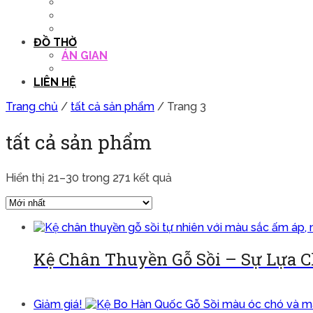
QUẦY THU NGÂN
DECOR TRANG TRÍ
GHẾ SALON
ĐỒ THỜ
ÁN GIAN
TỦ THỜ
LIÊN HỆ
Trang chủ
/
tất cả sản phẩm
/ Trang 3
tất cả sản phẩm
Hiển thị 21–30 trong 271 kết quả
Kệ Chân Thuyền Gỗ Sồi – Sự Lựa 
Đọc tiếp
Giảm giá!