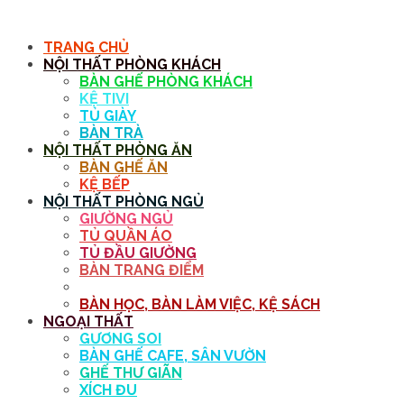
MENU
TRANG CHỦ
NỘI THẤT PHÒNG KHÁCH
BÀN GHẾ PHÒNG KHÁCH
KỆ TIVI
TỦ GIÀY
BÀN TRÀ
NỘI THẤT PHÒNG ĂN
BÀN GHẾ ĂN
KỆ BẾP
NỘI THẤT PHÒNG NGỦ
GIƯỜNG NGỦ
TỦ QUẦN ÁO
TỦ ĐẦU GIƯỜNG
BÀN TRANG ĐIỂM
GƯƠNG
BÀN HỌC, BÀN LÀM VIỆC, KỆ SÁCH
NGOẠI THẤT
GƯƠNG SOI
BÀN GHẾ CAFE, SÂN VƯỜN
GHẾ THƯ GIÃN
XÍCH ĐU