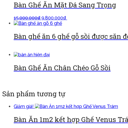
Bàn Ghế Ăn Mặt Đá Sang Trọng
15.000.000
₫
9.800.000
₫
Thêm vào giỏ
Bàn ghế ăn 6 ghế gỗ sồi được săn đ
Đọc tiếp
Bàn Ghế Ăn Chân Chéo Gỗ Sồi
Đọc tiếp
Sản phẩm tương tự
Giảm giá!
Bàn Ăn 1m2 kết hợp Ghế Venus T