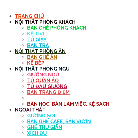
MENU
TRANG CHỦ
NỘI THẤT PHÒNG KHÁCH
BÀN GHẾ PHÒNG KHÁCH
KỆ TIVI
TỦ GIÀY
BÀN TRÀ
NỘI THẤT PHÒNG ĂN
BÀN GHẾ ĂN
KỆ BẾP
NỘI THẤT PHÒNG NGỦ
GIƯỜNG NGỦ
TỦ QUẦN ÁO
TỦ ĐẦU GIƯỜNG
BÀN TRANG ĐIỂM
GƯƠNG
BÀN HỌC, BÀN LÀM VIỆC, KỆ SÁCH
NGOẠI THẤT
GƯƠNG SOI
BÀN GHẾ CAFE, SÂN VƯỜN
GHẾ THƯ GIÃN
XÍCH ĐU