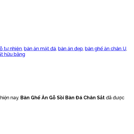
ỗ tự nhiên
,
bàn ăn mặt đá
,
bàn ăn đẹp
,
bàn ghế ăn chân U
,
ất hữu bằng
 hiện nay.
Bàn Ghế Ăn Gỗ Sồi Bàn Đá Chân Sắt
đã được