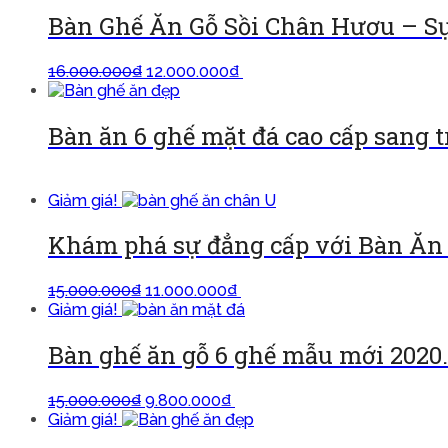
Bàn Ghế Ăn Gỗ Sồi Chân Hươu – Sự
16.000.000
₫
12.000.000
₫
Thêm vào giỏ
Bàn ăn 6 ghế mặt đá cao cấp sang 
Đọc tiếp
Giảm giá!
Khám phá sự đẳng cấp với Bàn Ăn 
15.000.000
₫
11.000.000
₫
Thêm vào giỏ
Giảm giá!
Bàn ghế ăn gỗ 6 ghế mẫu mới 2020.
15.000.000
₫
9.800.000
₫
Thêm vào giỏ
Giảm giá!