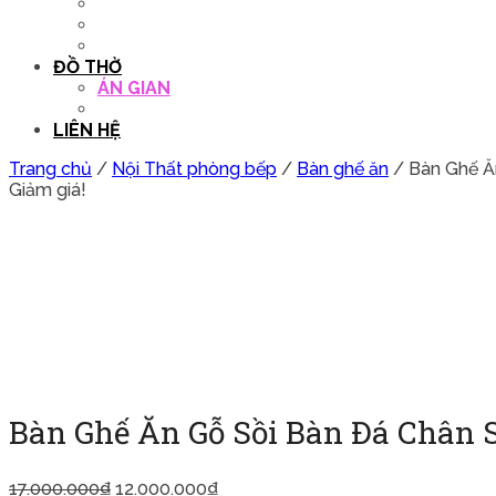
QUẦY THU NGÂN
DECOR TRANG TRÍ
GHẾ SALON
ĐỒ THỜ
ÁN GIAN
TỦ THỜ
LIÊN HỆ
Trang chủ
/
Nội Thất phòng bếp
/
Bàn ghế ăn
/ Bàn Ghế Ă
Giảm giá!
Bàn Ghế Ăn Gỗ Sồi Bàn Đá Chân 
17.000.000
₫
12.000.000
₫