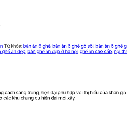
.
ăn
Từ khóa:
bàn ăn 6 ghế
,
bàn ăn 6 ghế gỗ sồi
,
bàn ăn 6 ghế g
 ghế ăn đẹp
,
bàn ghế ăn đẹp ở hà nội
,
ghế ăn cao cấp
,
nội th
 cách sang trọng, hiện đại phù hợp với thị hiếu của khán giả
ở các khu chung cư hiện đại mới xây.