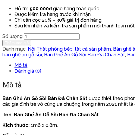
Hỗ trợ
500.000đ
giao hàng toàn quốc.
Được kiểm tra hàng trước khi nhận.
Chỉ cần cọc 20% – 30% giá trị đơn hàng.
Sau khi nhận và kiểm tra sản phẩm mới thanh toán nốt
Số lượng
Thêm vào giỏ
Danh mục:
Nội Thất phòng bếp
,
tất cả sản phẩm
,
Bàn ghế 
bàn ghế ăn gỗ sồi
,
Bàn Ghế Ăn Gỗ Sồi Bàn Đá Chân Sắt
,
Bàn
Mô tả
Đánh giá (0)
Mô tả
Bàn Ghế Ăn Gỗ Sồi Bàn Đá Chân Sắt
được thiết theo phong
các gia đình trẻ vô cùng ưa chuộng trong năm 2021 nhất là 
Tên: Bàn Ghế Ăn Gỗ Sồi Bàn Đá Chân Sắt.
Kích thước:
1m6 x 0,8m.