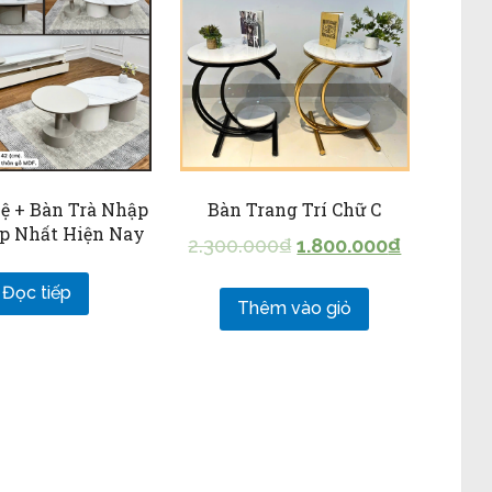
ệ + Bàn Trà Nhập
Bàn Trang Trí Chữ C
p Nhất Hiện Nay
2.300.000
₫
1.800.000
₫
Đọc tiếp
Thêm vào giỏ