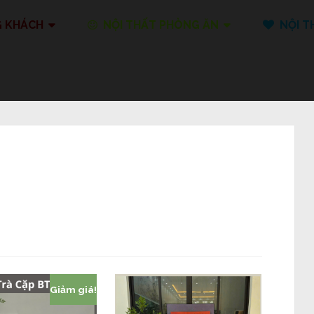
G KHÁCH
NỘI THẤT PHÒNG ĂN
NỘI T
Giảm giá!