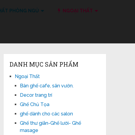
HẤT PHÒNG NGỦ
NGOẠI THẤT
DANH MỤC SẢN PHẨM
Ngoại Thất
Bàn ghế cafe, sân vườn.
Decor trang trí
Ghế Chủ Tọa
ghế dành cho các salon
Ghế thư giãn-Ghế lười- Ghế
masage