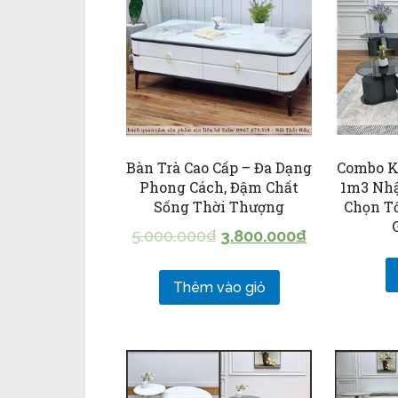
Bàn Trà Cao Cấp – Đa Dạng
Combo Kệ
Phong Cách, Đậm Chất
1m3 Nhậ
Sống Thời Thượng
Chọn T
5.000.000
₫
3.800.000
₫
Thêm vào giỏ