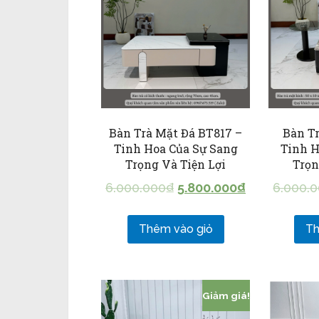
Bàn Trà Mặt Đá BT817 –
Bàn Tr
Tinh Hoa Của Sự Sang
Tinh H
Trọng Và Tiện Lợi
Trọn
6.000.000
₫
5.800.000
₫
6.000.
Thêm vào giỏ
Th
Giảm giá!