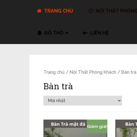
TRANG CHỦ
NỘI THẤT PHÒN
ĐỒ THỜ
LIÊN HỆ
Trang chủ
/
Nội Thất Phòng Khách
/ Bàn trà
Bàn trà
Giảm giá!