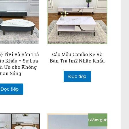
 Tivi và Bàn Trà
Các Mẫu Combo Kệ Và
p Khẩu – Sự Lựa
Bàn Trà 1m2 Nhập Khẩu
ối Ưu cho Không
Gian Sống
Đọc tiếp
Đọc tiếp
Giảm giá!