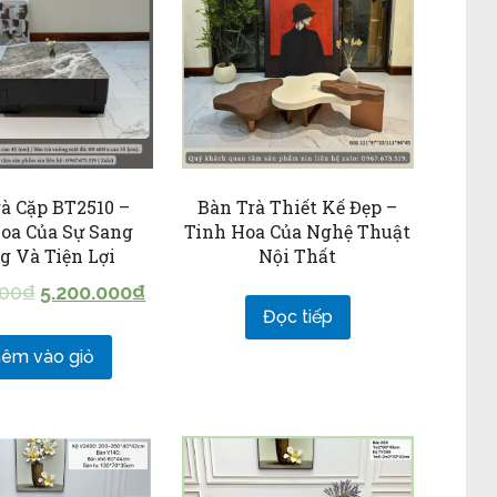
à Cặp BT2510 –
Bàn Trà Thiết Kế Đẹp –
oa Của Sự Sang
Tinh Hoa Của Nghệ Thuật
g Và Tiện Lợi
Nội Thất
000
₫
5.200.000
₫
Đọc tiếp
êm vào giỏ