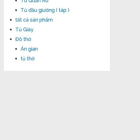
Tủ Quần Áo
Tủ đầu giường ( táp )
tất cả sản phẩm
Tủ Giày
Đồ thờ
Án gian
tủ thờ