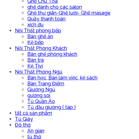
Ghế Chủ Tọa
ghế dành cho các salon
Ghế thư giãn-Ghế lười- Ghế masage
Quầy thanh toán
xích đu
Nội Thất phòng bếp
Bàn ghế ăn
Kệ bếp
Nội Thất Phòng Khách
Bàn ghế phòng khách
Bàn trà
Kệ Tivi
Nội Thất Phòng Ngủ
Bàn học, Bàn làm việc, kệ sách
Bàn Trang Điểm
Giường Ngủ
gương soi
Tủ Quần Áo
Tủ đầu giường ( táp )
tất cả sản phẩm
Tủ Giày
Đồ thờ
Án gian
tủ thờ