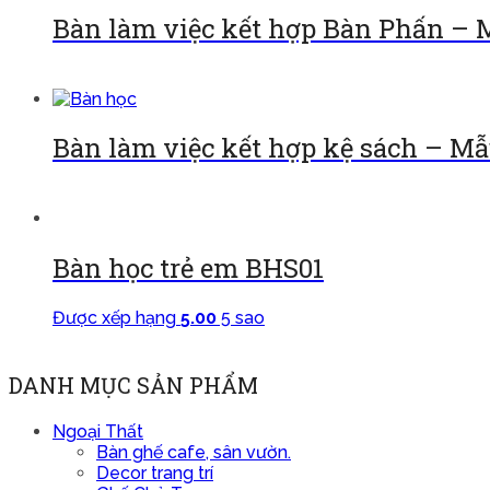
Bàn làm việc kết hợp Bàn Phấn – 
Đọc tiếp
Bàn làm việc kết hợp kệ sách – Mẫ
Đọc tiếp
Bàn học trẻ em BHS01
Được xếp hạng
5.00
5 sao
Đọc tiếp
DANH MỤC SẢN PHẨM
Ngoại Thất
Bàn ghế cafe, sân vườn.
Decor trang trí