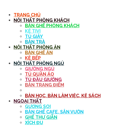
MENU
TRANG CHỦ
NỘI THẤT PHÒNG KHÁCH
BÀN GHẾ PHÒNG KHÁCH
KỆ TIVI
TỦ GIÀY
BÀN TRÀ
NỘI THẤT PHÒNG ĂN
BÀN GHẾ ĂN
KỆ BẾP
NỘI THẤT PHÒNG NGỦ
GIƯỜNG NGỦ
TỦ QUẦN ÁO
TỦ ĐẦU GIƯỜNG
BÀN TRANG ĐIỂM
GƯƠNG
BÀN HỌC, BÀN LÀM VIỆC, KỆ SÁCH
NGOẠI THẤT
GƯƠNG SOI
BÀN GHẾ CAFE, SÂN VƯỜN
GHẾ THƯ GIÃN
XÍCH ĐU