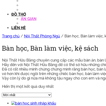
QUẦY THU NGÂN
DECOR TRANG TRÍ
GHẾ SALON
ĐỒ THỜ
ÁN GIAN
TỦ THỜ
LIÊN HỆ
Trang chủ
/
Nội Thất Phòng Ngủ
/ Bàn học, Bàn làm việc, 
Bàn học, Bàn làm việc, kệ sách
Nội Thất Hữu Bằng chuyên cung cấp các mẫu bàn ăn, bàn làm v
Hãy đến với Nội Thất Hữu Bằng để có thể sở hữu những chiế
Đã có rất nhiều minh chứng chứng minh rằng bàn học, bàn l
vẻ hơn khi được ngồi trên những chiếc bàn học, bàn làm việ
Vậy còn lý do gì nữa mà không tậu ngay cho con em và ngườ
Hiển thị một kết quả duy nhất