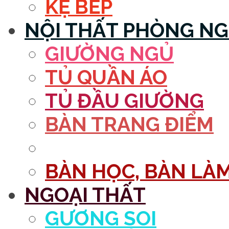
KỆ BẾP
NỘI THẤT PHÒNG N
GIƯỜNG NGỦ
TỦ QUẦN ÁO
TỦ ĐẦU GIƯỜNG
BÀN TRANG ĐIỂM
GƯƠNG
BÀN HỌC, BÀN LÀM
NGOẠI THẤT
GƯƠNG SOI