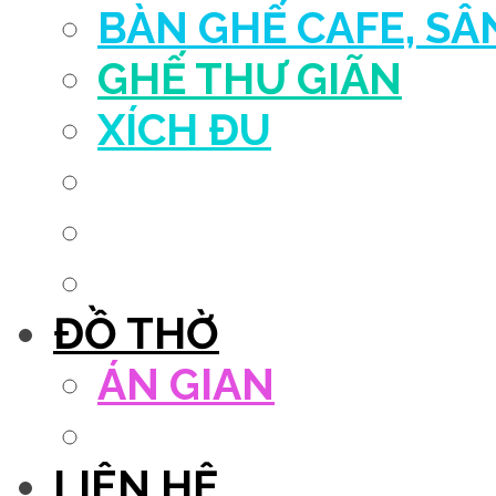
BÀN GHẾ CAFE, S
GHẾ THƯ GIÃN
XÍCH ĐU
QUẦY THU NGÂN
DECOR TRANG TRÍ
GHẾ SALON
ĐỒ THỜ
ÁN GIAN
TỦ THỜ
LIÊN HỆ