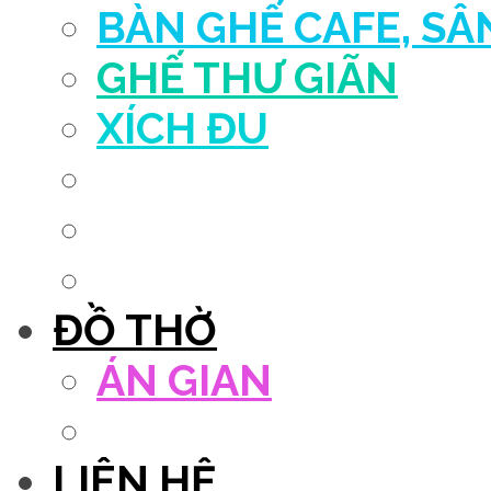
BÀN GHẾ CAFE, S
GHẾ THƯ GIÃN
XÍCH ĐU
QUẦY THU NGÂN
DECOR TRANG TRÍ
GHẾ SALON
ĐỒ THỜ
ÁN GIAN
TỦ THỜ
LIÊN HỆ