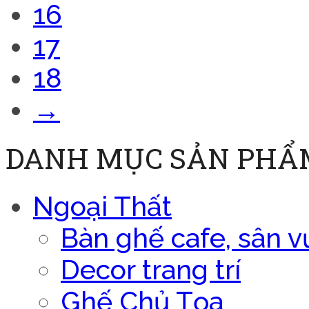
16
17
18
→
DANH MỤC SẢN PHẨ
Ngoại Thất
Bàn ghế cafe, sân v
Decor trang trí
Ghế Chủ Tọa