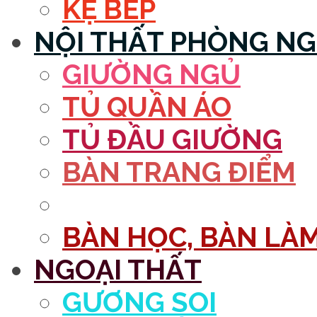
KỆ BẾP
NỘI THẤT PHÒNG N
GIƯỜNG NGỦ
TỦ QUẦN ÁO
TỦ ĐẦU GIƯỜNG
BÀN TRANG ĐIỂM
GƯƠNG
BÀN HỌC, BÀN LÀM
NGOẠI THẤT
GƯƠNG SOI