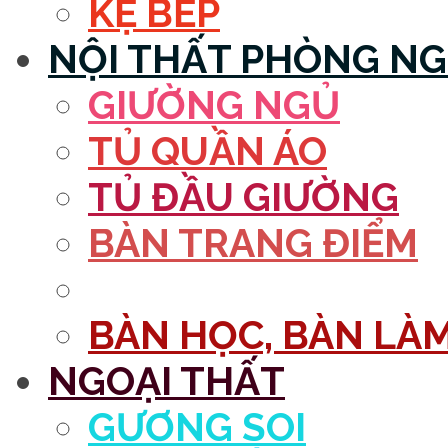
KỆ BẾP
NỘI THẤT PHÒNG N
GIƯỜNG NGỦ
TỦ QUẦN ÁO
TỦ ĐẦU GIƯỜNG
BÀN TRANG ĐIỂM
GƯƠNG
BÀN HỌC, BÀN LÀM
NGOẠI THẤT
GƯƠNG SOI