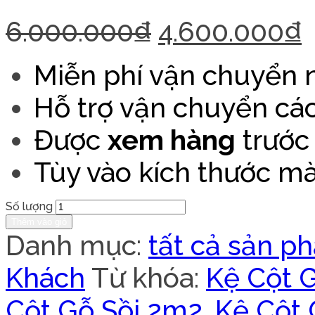
6.000.000
₫
4.600.000
₫
Miễn phí vận chuyển n
Hỗ trợ vận chuyển các
Được
xem hàng
trước 
Tùy vào kích thước mà
Số lượng
Thêm vào giỏ
Danh mục:
tất cả sản p
Khách
Từ khóa:
Kệ Cột G
Cột Gỗ Sồi 2m2
,
Kệ Cột 