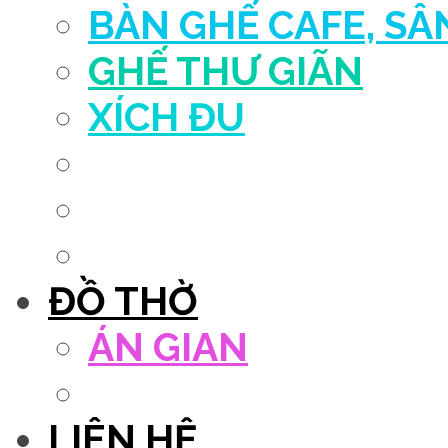
BÀN GHẾ CAFE, S
GHẾ THƯ GIÃN
XÍCH ĐU
QUẦY THU NGÂN
DECOR TRANG TRÍ
GHẾ SALON
ĐỒ THỜ
ÁN GIAN
TỦ THỜ
LIÊN HỆ