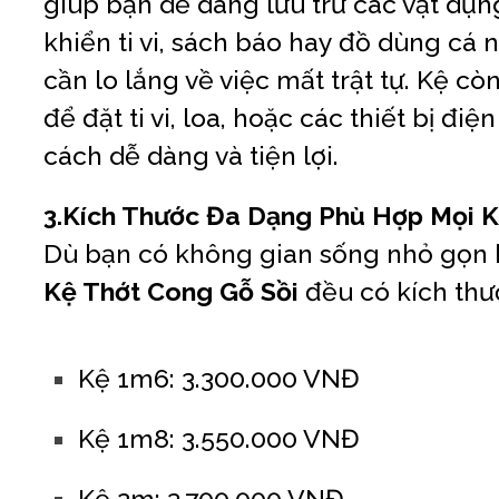
giúp bạn dễ dàng lưu trữ các vật dụn
khiển ti vi, sách báo hay đồ dùng cá
cần lo lắng về việc mất trật tự. Kệ c
để đặt ti vi, loa, hoặc các thiết bị đi
cách dễ dàng và tiện lợi.
3.Kích Thước Đa Dạng Phù Hợp Mọi K
Dù bạn có không gian sống nhỏ gọn h
Kệ Thớt Cong Gỗ Sồi
đều có kích thư
Kệ 1m6: 3.300.000 VNĐ
Kệ 1m8: 3.550.000 VNĐ
Kệ 2m: 3.700.000 VNĐ