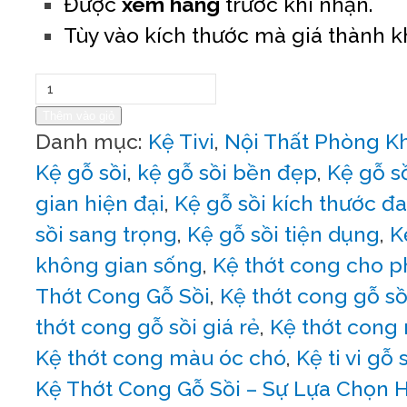
Được
xem hàng
trước khi nhận.
Tùy vào kích thước mà giá thành 
Số
lượng
Thêm vào giỏ
Danh mục:
Kệ Tivi
,
Nội Thất Phòng K
Kệ gỗ sồi
,
kệ gỗ sồi bền đẹp
,
Kệ gỗ s
gian hiện đại
,
Kệ gỗ sồi kích thước đ
sồi sang trọng
,
Kệ gỗ sồi tiện dụng
,
K
không gian sống
,
Kệ thớt cong cho 
Thớt Cong Gỗ Sồi
,
Kệ thớt cong gỗ sồi
thớt cong gỗ sồi giá rẻ
,
Kệ thớt cong
Kệ thớt cong màu óc chó
,
Kệ ti vi gỗ 
Kệ Thớt Cong Gỗ Sồi – Sự Lựa Chọn 