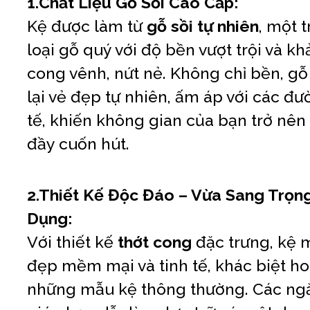
1.Chất Liệu Gỗ Sồi Cao Cấp:
Kệ được làm từ
gỗ sồi tự nhiên
, một 
loại gỗ quý với độ bền vượt trội và 
cong vênh, nứt nẻ. Không chỉ bền, g
lại vẻ đẹp tự nhiên, ấm áp với các đư
tế, khiến không gian của bạn trở nên
đầy cuốn hút.
2.Thiết Kế Độc Đáo – Vừa Sang Trọng
Dụng:
Với thiết kế
thớt cong
đặc trưng, kệ 
đẹp mềm mại và tinh tế, khác biệt ho
những mẫu kệ thông thường. Các ngă