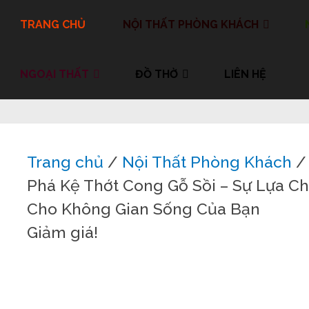
TRANG CHỦ
NỘI THẤT PHÒNG KHÁCH
NGOẠI THẤT
ĐỒ THỜ
LIÊN HỆ
Trang chủ
/
Nội Thất Phòng Khách
Phá Kệ Thớt Cong Gỗ Sồi – Sự Lựa C
Cho Không Gian Sống Của Bạn
Giảm giá!