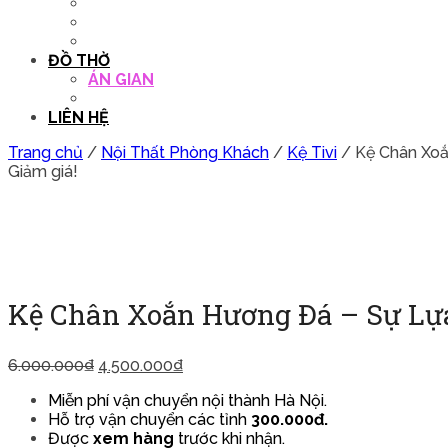
QUẦY THU NGÂN
DECOR TRANG TRÍ
GHẾ SALON
ĐỒ THỜ
ÁN GIAN
TỦ THỜ
LIÊN HỆ
Trang chủ
/
Nội Thất Phòng Khách
/
Kệ Tivi
/ Kệ Chân Xoắ
Giảm giá!
Kệ Chân Xoắn Hương Đá – Sự Lự
6.000.000
₫
4.500.000
₫
Miễn phí vận chuyển nội thành Hà Nội.
Hỗ trợ vận chuyển các tỉnh
300.000đ.
Được
xem hàng
trước khi nhận.