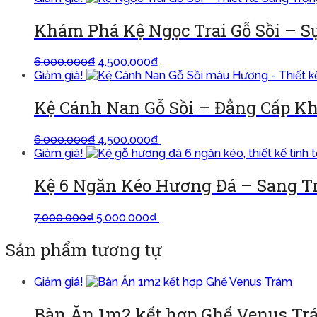
Khám Phá Kệ Ngọc Trai Gỗ Sồi – 
6.000.000
₫
4.500.000
₫
Thêm vào giỏ
Giảm giá!
Kệ Cánh Nan Gỗ Sồi – Đẳng Cấp Kh
6.000.000
₫
4.500.000
₫
Thêm vào giỏ
Giảm giá!
Kệ 6 Ngăn Kéo Hương Đá – Sang Tr
7.000.000
₫
5.000.000
₫
Thêm vào giỏ
Sản phẩm tương tự
Giảm giá!
Bàn Ăn 1m2 kết hợp Ghế Venus T