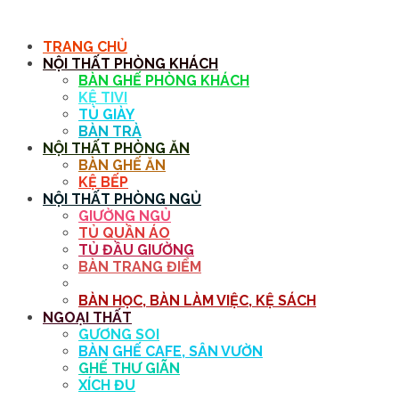
MENU
TRANG CHỦ
NỘI THẤT PHÒNG KHÁCH
BÀN GHẾ PHÒNG KHÁCH
KỆ TIVI
TỦ GIÀY
BÀN TRÀ
NỘI THẤT PHÒNG ĂN
BÀN GHẾ ĂN
KỆ BẾP
NỘI THẤT PHÒNG NGỦ
GIƯỜNG NGỦ
TỦ QUẦN ÁO
TỦ ĐẦU GIƯỜNG
BÀN TRANG ĐIỂM
GƯƠNG
BÀN HỌC, BÀN LÀM VIỆC, KỆ SÁCH
NGOẠI THẤT
GƯƠNG SOI
BÀN GHẾ CAFE, SÂN VƯỜN
GHẾ THƯ GIÃN
XÍCH ĐU