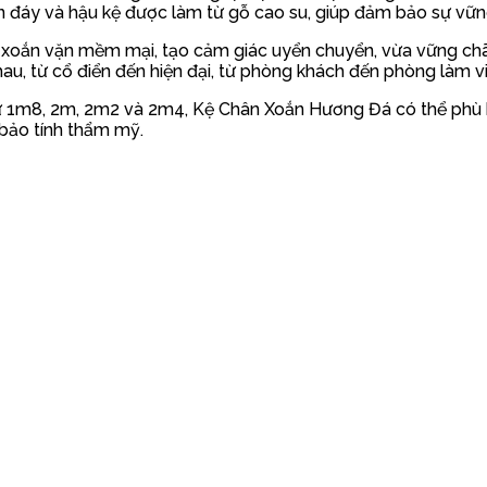
 đáy và hậu kệ được làm từ gỗ cao su, giúp đảm bảo sự vững
ế xoắn vặn mềm mại, tạo cảm giác uyển chuyển, vừa vững chã
au, từ cổ điển đến hiện đại, từ phòng khách đến phòng làm vi
như 1m8, 2m, 2m2 và 2m4, Kệ Chân Xoắn Hương Đá có thể phù 
 bảo tính thẩm mỹ.