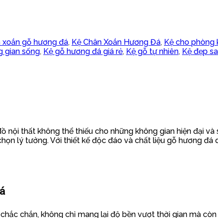
 xoắn gỗ hương đá
,
Kệ Chân Xoắn Hương Đá
,
Kệ cho phòng 
g gian sống
,
Kệ gỗ hương đá giá rẻ
,
Kệ gỗ tự nhiên
,
Kệ đẹp sa
ồ nội thất không thể thiếu cho những không gian hiện đại v
 chọn lý tưởng. Với thiết kế độc đáo và chất liệu gỗ hương đá
á
chắc chắn, không chỉ mang lại độ bền vượt thời gian mà còn 