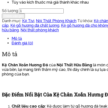
Tùy vào kích thước mà giá thành khác nhau
Số lượng
Thêm vào giỏ
Danh mục:
Kệ Tivi
,
Nội Thất Phòng Khách
Từ khóa:
Kệ chân
cấp
,
Kệ gỗ hương đá chất lượng
,
Kệ gỗ hương đá cho khôn
hữu bằng
,
Nội thất phòng khách
Mô tả
Đánh giá (0)
Mô tả
Kệ Chân Xoắn Hương Đá
của
Nội Thất Hữu Bằng
là món đ
vừa bền, lại mang tính thẩm mỹ cao, thì đây chính là sự lựa
phòng của bạn.
Đặc Điểm Nổi Bật Của Kệ Chân Xoắn Hương Đ
Chất liệu cao cấp
: Kệ được làm từ gỗ hương đá teak 