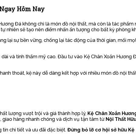
á Ngay Hôm Nay
Hương Đá không chỉ là món đồ nội thất, mà còn là tác phẩm n
ự nhiên sẽ tạo nên điểm nhấn ấn tượng cho bất kỳ phòng k
ng lại sự bền vững, chống lại tác động của thời gian, mối mọt
âu dài và tính thẩm mỹ cao. Đầu tư vào Kệ Chân Xoắn Hương Đá
ế thanh thoát, kệ này dễ dàng kết hợp với nhiều món đồ nội th
ất lượng vượt trội và giá thành hợp lý,
Kệ Chân Xoắn Hươn
 giao hàng nhanh chóng và dịch vụ tận tâm từ
Nội Thất Hữ
in chi tiết và ưu đãi đặc biệt.
Đừng bỏ lỡ cơ hội sở hữu K