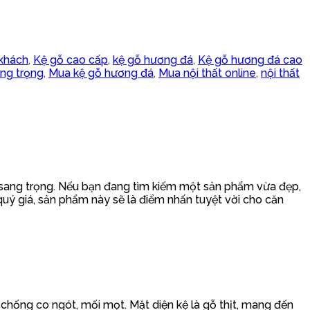
khách
,
Kệ gỗ cao cấp
,
kệ gỗ hương đá
,
Kệ gỗ hương đá cao
ng trọng
,
Mua kệ gỗ hương đá
,
Mua nội thất online
,
nội thất
à sang trọng. Nếu bạn đang tìm kiếm một sản phẩm vừa đẹp,
 quý giá, sản phẩm này sẽ là điểm nhấn tuyệt vời cho căn
chống co ngót, mối mọt. Mặt diện kệ là gỗ thịt, mang đến