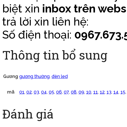
biệt xin
inbox trên webs
trả lời xin liên hệ:
Số điện thoại:
0967.673.5
Thông tin bổ sung
Gương
gương thường
,
đèn led
mã
01
,
02
,
03
,
04
,
05
,
06
,
07
,
08
,
09
,
10
,
11
,
12
,
13
,
14
,
15
Đánh giá