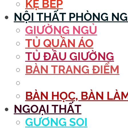
KỆ BẾP
NỘI THẤT PHÒNG N
GIƯỜNG NGỦ
TỦ QUẦN ÁO
TỦ ĐẦU GIƯỜNG
BÀN TRANG ĐIỂM
GƯƠNG
BÀN HỌC, BÀN LÀM
NGOẠI THẤT
GƯƠNG SOI