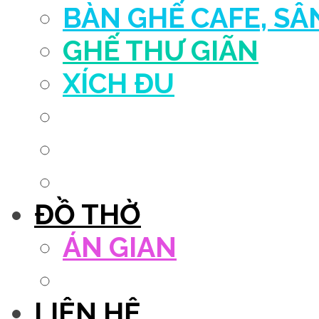
BÀN GHẾ CAFE, S
GHẾ THƯ GIÃN
XÍCH ĐU
QUẦY THU NGÂN
DECOR TRANG TRÍ
GHẾ SALON
ĐỒ THỜ
ÁN GIAN
TỦ THỜ
LIÊN HỆ