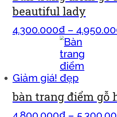
beautiful lady
4.300.000
₫
–
4.950.0
Giảm giá!
bàn trang điểm gỗ
4.800.000
₫
–
5.300.0