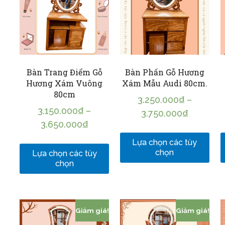
Bàn Trang Điểm Gỗ
Bàn Phấn Gỗ Hương
Hương Xám Vuông
Xám Mẫu Audi 80cm.
80cm
3.250.000
₫
–
3.150.000
₫
–
3.750.000
₫
3.650.000
₫
Lựa chọn các tùy
chọn
Lựa chọn các tùy
chọn
Giảm giá!
Giảm giá!