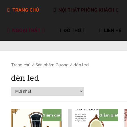
TRANG CHỦ
NỘI THẤT PHÒNG KHÁCH
NGOẠI THẤT
ĐỒ THỜ
LIÊN HỆ
Trang chủ
/ Sản phẩm Gương / đèn led
đèn led
Giảm giá!
Giảm giá!