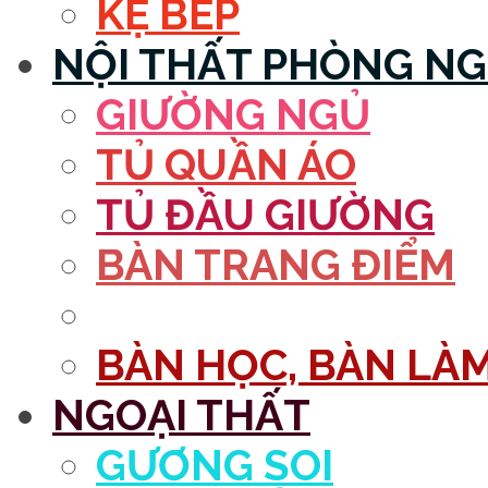
KỆ BẾP
NỘI THẤT PHÒNG N
GIƯỜNG NGỦ
TỦ QUẦN ÁO
TỦ ĐẦU GIƯỜNG
BÀN TRANG ĐIỂM
GƯƠNG
BÀN HỌC, BÀN LÀM
NGOẠI THẤT
GƯƠNG SOI