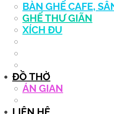
BÀN GHẾ CAFE, S
GHẾ THƯ GIÃN
XÍCH ĐU
QUẦY THU NGÂN
DECOR TRANG TRÍ
GHẾ SALON
ĐỒ THỜ
ÁN GIAN
TỦ THỜ
LIÊN HỆ