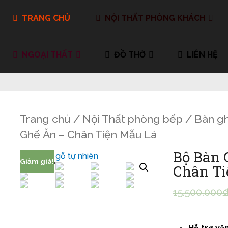
TRANG CHỦ
NỘI THẤT PHÒNG KHÁCH
NGOẠI THẤT
ĐỒ THỜ
LIÊN HỆ
Trang chủ
/
Nội Thất phòng bếp
/
Bàn g
Ghế Ăn – Chân Tiện Mẫu Lá
Bộ Bàn 
Giảm giá!
Chân Ti
15.500.000