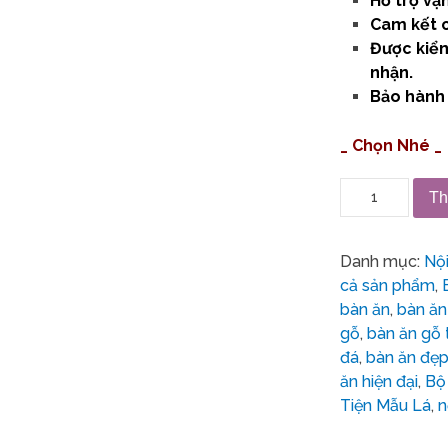
Hỗ trợ vậ
Cam kết c
Được kiểm
nhận.
Bảo hành 
_ Chọn Nhé _
Th
Danh mục:
Nộ
cả sản phẩm
,
bàn ăn
,
bàn ăn
gỗ
,
bàn ăn gỗ 
đá
,
bàn ăn đẹ
ăn hiện đại
,
Bộ
Tiện Mẫu Lá
,
n