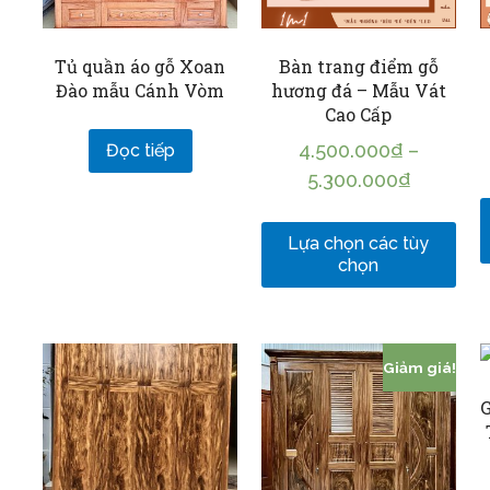
Tủ quần áo gỗ Xoan
Bàn trang điểm gỗ
Đào mẫu Cánh Vòm
hương đá – Mẫu Vát
Cao Cấp
4.500.000
₫
–
Đọc tiếp
5.300.000
₫
Lựa chọn các tùy
chọn
Giảm giá!