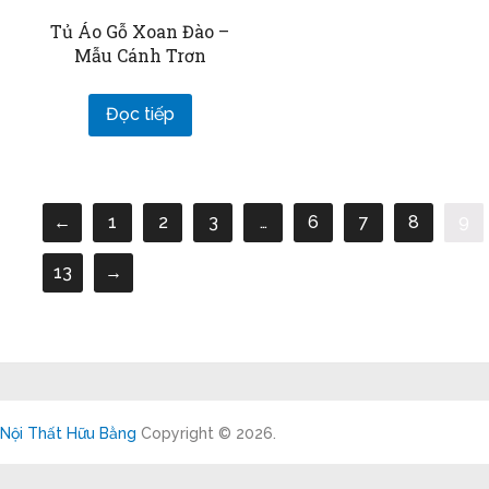
Tủ Áo Gỗ Xoan Đào –
Mẫu Cánh Trơn
Đọc tiếp
←
1
2
3
…
6
7
8
9
13
→
Nội Thất Hữu Bằng
Copyright © 2026.