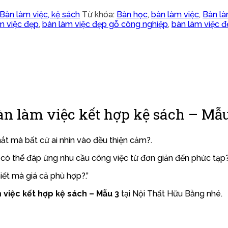
Bàn làm việc, kệ sách
Từ khóa:
Bàn học
,
bàn làm việc
,
Bàn là
m việc đẹp
,
bàn làm việc đẹp gỗ công nghiệp
,
bàn làm việc đ
àn làm việc kết hợp kệ sách – Mẫu
t mà bất cứ ai nhìn vào đều thiện cảm?.
có thể đáp ứng nhu cầu công việc từ đơn giản đến phức tạp?
ết mà giá cả phù hợp?.”
việc kết hợp kệ sách – Mẫu 3
tại Nội Thất Hữu Bằng nhé.