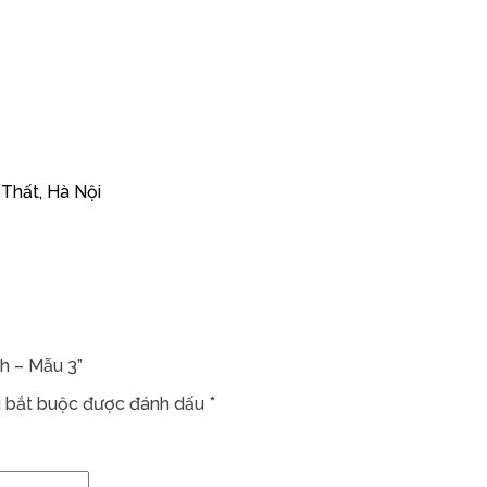
 Thất, Hà Nội
ch – Mẫu 3”
 bắt buộc được đánh dấu
*