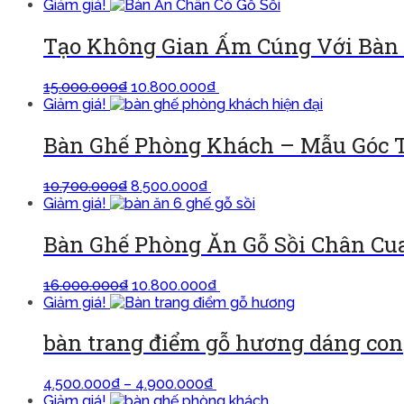
Giảm giá!
Tạo Không Gian Ấm Cúng Với Bàn 
15.000.000
₫
10.800.000
₫
Thêm vào giỏ
Giảm giá!
Bàn Ghế Phòng Khách – Mẫu Góc 
10.700.000
₫
8.500.000
₫
Thêm vào giỏ
Giảm giá!
Bàn Ghế Phòng Ăn Gỗ Sồi Chân Cu
16.000.000
₫
10.800.000
₫
Thêm vào giỏ
Giảm giá!
bàn trang điểm gỗ hương dáng co
4.500.000
₫
–
4.900.000
₫
Lựa chọn các tùy chọn
Giảm giá!