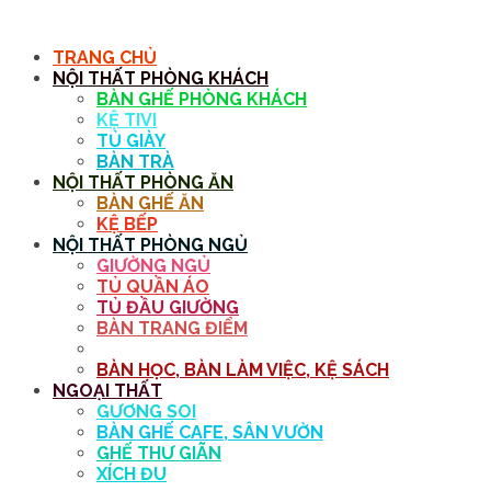
MENU
TRANG CHỦ
NỘI THẤT PHÒNG KHÁCH
BÀN GHẾ PHÒNG KHÁCH
KỆ TIVI
TỦ GIÀY
BÀN TRÀ
NỘI THẤT PHÒNG ĂN
BÀN GHẾ ĂN
KỆ BẾP
NỘI THẤT PHÒNG NGỦ
GIƯỜNG NGỦ
TỦ QUẦN ÁO
TỦ ĐẦU GIƯỜNG
BÀN TRANG ĐIỂM
GƯƠNG
BÀN HỌC, BÀN LÀM VIỆC, KỆ SÁCH
NGOẠI THẤT
GƯƠNG SOI
BÀN GHẾ CAFE, SÂN VƯỜN
GHẾ THƯ GIÃN
XÍCH ĐU