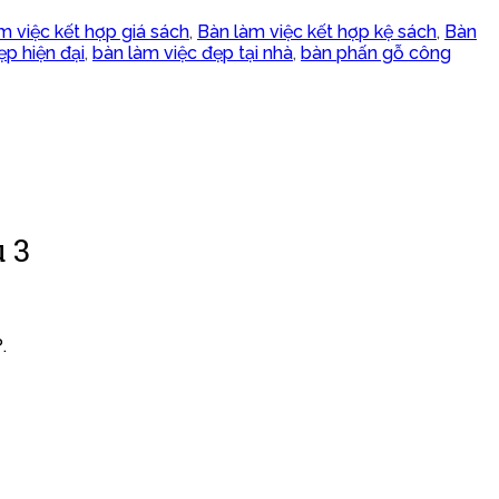
m việc kết hợp giá sách
,
Bàn làm việc kết hợp kệ sách
,
Bàn
ẹp hiện đại
,
bàn làm việc đẹp tại nhà
,
bàn phấn gỗ công
 3
.