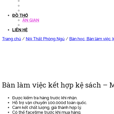
QUẦY THU NGÂN
DECOR TRANG TRÍ
GHẾ SALON
ĐỒ THỜ
ÁN GIAN
TỦ THỜ
LIÊN HỆ
Trang chủ
/
Nội Thất Phòng Ngủ
/
Bàn học, Bàn làm việc, 
Bàn làm việc kết hợp kệ sách – 
Được kiểm tra hàng trước khi nhận.
Hỗ trợ vận chuyển 100.000đ toàn quốc.
Cam kết chất lượng, giá thành hợp lý.
Có thể facetime trước khi mua hàng.