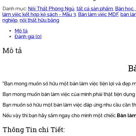
Danh mục:
Nội Thất Phòng Ngủ
,
tất cả sản phẩm
,
Bàn học, 
làm việc kết hợp kệ sách - Mẫu 3
,
Bàn làm việc MDF
,
bàn là
nghiệp
,
nội thất hữu bằng
Mô tả
Đánh giá (0)
Mô tả
B
”Bạn mong muốn sở hữu một bàn làm việc tiện lợi và đẹp mắ
Bạn mong muốn bàn làm việc của mình phải thật tiện dụng 
Bạn muốn sở hữu một bàn làm việc đáp ứng nhu cầu cần thi
Nếu vậy thì bạn hãy sắm ngay cho mình một chiếc
Bàn làm 
Thông Tin chi Tiết: