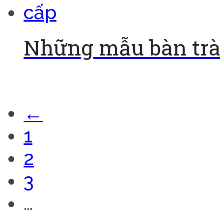
Những mẫu bàn trà 
Đọc tiếp
←
1
2
3
…