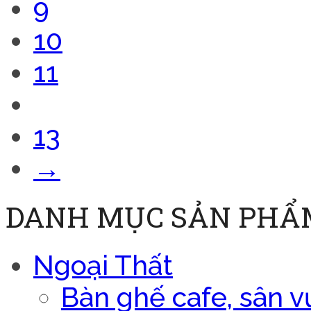
9
10
11
12
13
→
DANH MỤC SẢN PHẨ
Ngoại Thất
Bàn ghế cafe, sân v