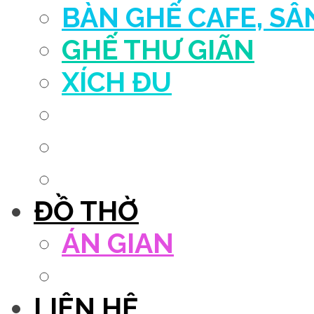
BÀN GHẾ CAFE, S
GHẾ THƯ GIÃN
XÍCH ĐU
QUẦY THU NGÂN
DECOR TRANG TRÍ
GHẾ SALON
ĐỒ THỜ
ÁN GIAN
TỦ THỜ
LIÊN HỆ