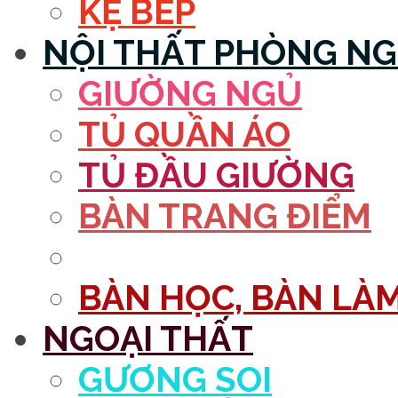
KỆ BẾP
NỘI THẤT PHÒNG N
GIƯỜNG NGỦ
TỦ QUẦN ÁO
TỦ ĐẦU GIƯỜNG
BÀN TRANG ĐIỂM
GƯƠNG
BÀN HỌC, BÀN LÀM
NGOẠI THẤT
GƯƠNG SOI