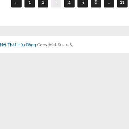
←
1
2
3
4
5
6
…
11
Nội Thất Hữu Bằng
Copyright © 2026.