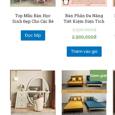
Top Mẫu Bàn Học
Bàn Phấn Đa Năng
Sinh Đẹp Cho Các Bé
Tiết Kiệm Diện Tích
3.500.000
₫
Đọc tiếp
2.900.000
₫
Thêm vào giỏ
Giảm giá!