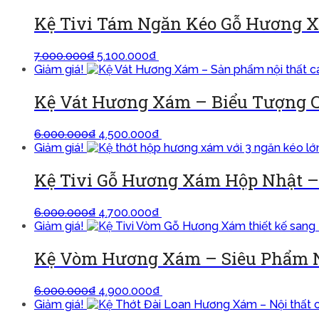
Kệ Tivi Tám Ngăn Kéo Gỗ Hương X
7.000.000
₫
5.100.000
₫
Thêm vào giỏ
Giảm giá!
Kệ Vát Hương Xám – Biểu Tượng C
6.000.000
₫
4.500.000
₫
Thêm vào giỏ
Giảm giá!
Kệ Tivi Gỗ Hương Xám Hộp Nhật –
6.000.000
₫
4.700.000
₫
Thêm vào giỏ
Giảm giá!
Kệ Vòm Hương Xám – Siêu Phẩm Nội
6.000.000
₫
4.900.000
₫
Thêm vào giỏ
Giảm giá!