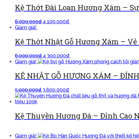
Kệ Thớt Đài Loan Hương Xám – Sự
6.000.000
₫
4.100.000
₫
Thêm vào giỏ
Giảm giá!
Kệ Thớt Nhật Gỗ Hương Xám – Vẻ Đ
6.000.000
₫
4.300.000
₫
Thêm vào giỏ
Giảm giá!
KỆ NHẬT GỖ HƯƠNG XÁM – ĐỈNH
5.000.000
₫
3.600.000
₫
Thêm vào giỏ
Kệ Thuyền Hương Đá – Đỉnh Cao N
Đọc tiếp
Giảm giá!