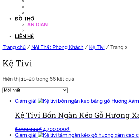
QUẦY THU NGÂN
DECOR TRANG TRÍ
GHẾ SALON
ĐỒ THỜ
ÁN GIAN
TỦ THỜ
LIÊN HỆ
Trang chủ
/
Nội Thất Phòng Khách
/
Kệ Tivi
/ Trang 2
Kệ Tivi
Hiển thị 11–20 trong 66 kết quả
Giảm giá!
Kệ Tivi Bốn Ngăn Kéo Gỗ Hương X
6.000.000
₫
4.700.000
₫
Thêm vào giỏ
Giảm giá!