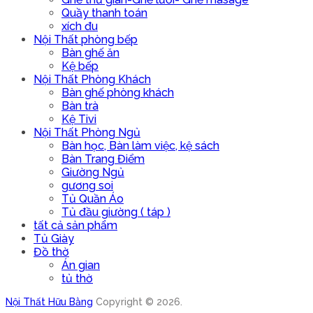
Quầy thanh toán
xích đu
Nội Thất phòng bếp
Bàn ghế ăn
Kệ bếp
Nội Thất Phòng Khách
Bàn ghế phòng khách
Bàn trà
Kệ Tivi
Nội Thất Phòng Ngủ
Bàn học, Bàn làm việc, kệ sách
Bàn Trang Điểm
Giường Ngủ
gương soi
Tủ Quần Áo
Tủ đầu giường ( táp )
tất cả sản phẩm
Tủ Giày
Đồ thờ
Án gian
tủ thờ
Nội Thất Hữu Bằng
Copyright © 2026.