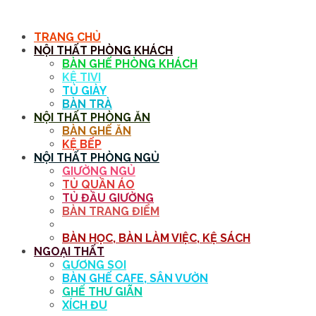
MENU
TRANG CHỦ
NỘI THẤT PHÒNG KHÁCH
BÀN GHẾ PHÒNG KHÁCH
KỆ TIVI
TỦ GIÀY
BÀN TRÀ
NỘI THẤT PHÒNG ĂN
BÀN GHẾ ĂN
KỆ BẾP
NỘI THẤT PHÒNG NGỦ
GIƯỜNG NGỦ
TỦ QUẦN ÁO
TỦ ĐẦU GIƯỜNG
BÀN TRANG ĐIỂM
GƯƠNG
BÀN HỌC, BÀN LÀM VIỆC, KỆ SÁCH
NGOẠI THẤT
GƯƠNG SOI
BÀN GHẾ CAFE, SÂN VƯỜN
GHẾ THƯ GIÃN
XÍCH ĐU