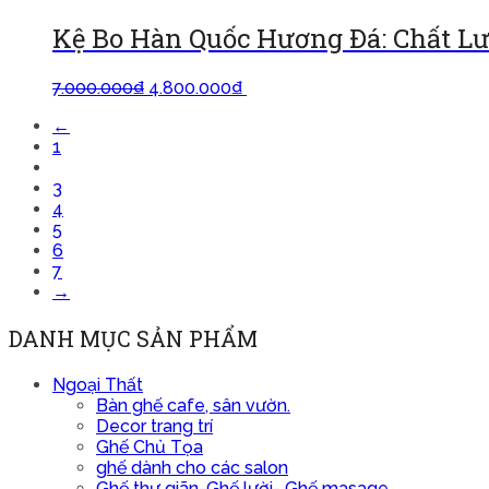
Kệ Bo Hàn Quốc Hương Đá: Chất Lượ
7.000.000
₫
4.800.000
₫
Thêm vào giỏ
←
1
2
3
4
5
6
7
→
DANH MỤC SẢN PHẨM
Ngoại Thất
Bàn ghế cafe, sân vườn.
Decor trang trí
Ghế Chủ Tọa
ghế dành cho các salon
Ghế thư giãn-Ghế lười- Ghế masage