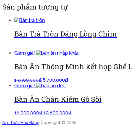
Sản phẩm tương tự
Bàn Trà Tròn Dáng Lồng Chim
Đọc tiếp
Giảm giá!
Bàn Ăn Thông Minh kết hợp Ghế 
13.500.000
₫
8.700.000
₫
Thêm vào giỏ
Giảm giá!
Bàn Ăn Chân Kiếm Gỗ Sồi
16.000.000
₫
10.800.000
₫
Thêm vào giỏ
Nội Thất Hữu Bằng
Copyright © 2026.