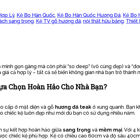
Hợp Lý
,
Kệ Bo Hàn Quốc
,
Kệ Bo Hàn Quốc Hương Đá
,
Kệ Bo 
ách sang trọng
,
Kệ TV gỗ hương đá
,
nội thất hữu bằng
,
Thiết
 mình gọn gàng mà còn phải “so deep” (vô cùng đẹp) và “đơ
và giá cả hợp lý – tất cả sẽ biến không gian nhà bạn trở thành 
Lựa Chọn Hoàn Hảo Cho Nhà Bạn?
o cấp ở mặt diện và gỗ
hương đá teak
ở xung quanh. Bạn kh
o chiếc kệ luôn đẹp như mới dù bạn có sử dụng nhiều năm.
n sự kết hợp hoàn hảo giữa
sang trọng
và
mềm mại
. Với 4
 được chiếc kệ phù hợp. Kệ có chiều cao 60cm và độ sâu 40c