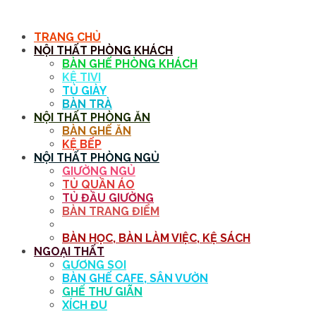
MENU
TRANG CHỦ
NỘI THẤT PHÒNG KHÁCH
BÀN GHẾ PHÒNG KHÁCH
KỆ TIVI
TỦ GIÀY
BÀN TRÀ
NỘI THẤT PHÒNG ĂN
BÀN GHẾ ĂN
KỆ BẾP
NỘI THẤT PHÒNG NGỦ
GIƯỜNG NGỦ
TỦ QUẦN ÁO
TỦ ĐẦU GIƯỜNG
BÀN TRANG ĐIỂM
GƯƠNG
BÀN HỌC, BÀN LÀM VIỆC, KỆ SÁCH
NGOẠI THẤT
GƯƠNG SOI
BÀN GHẾ CAFE, SÂN VƯỜN
GHẾ THƯ GIÃN
XÍCH ĐU