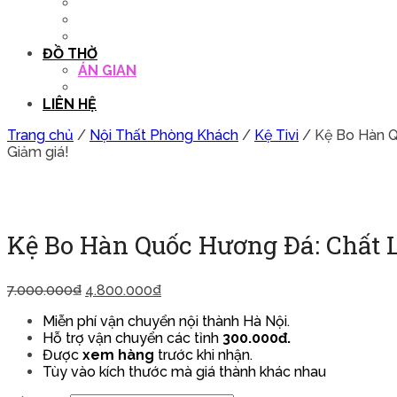
QUẦY THU NGÂN
DECOR TRANG TRÍ
GHẾ SALON
ĐỒ THỜ
ÁN GIAN
TỦ THỜ
LIÊN HỆ
Trang chủ
/
Nội Thất Phòng Khách
/
Kệ Tivi
/ Kệ Bo Hàn Q
Giảm giá!
Kệ Bo Hàn Quốc Hương Đá: Chất L
7.000.000
₫
4.800.000
₫
Miễn phí vận chuyển nội thành Hà Nội.
Hỗ trợ vận chuyển các tỉnh
300.000đ.
Được
xem hàng
trước khi nhận.
Tùy vào kích thước mà giá thành khác nhau