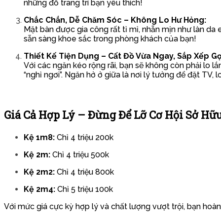
những đồ trang trí bạn yêu thích!
Chắc Chắn, Dễ Chăm Sóc – Không Lo Hư Hỏng:
Mặt bàn được gia công rất tỉ mỉ, nhẵn mịn như làn da 
sẵn sàng khoe sắc trong phòng khách của bạn!
Thiết Kế Tiện Dụng – Cất Đồ Vừa Ngay, Sắp Xếp G
Với các ngăn kéo rộng rãi, bạn sẽ không còn phải lo lắ
“nghỉ ngơi”. Ngăn hở ở giữa là nơi lý tưởng để đặt TV,
Giá Cả Hợp Lý – Đừng Để Lỡ Cơ Hội Sở Hữu
Kệ 1m8:
Chỉ 4 triệu 200k
Kệ 2m:
Chỉ 4 triệu 500k
Kệ 2m2:
Chỉ 4 triệu 800k
Kệ 2m4:
Chỉ 5 triệu 100k
Với mức giá cực kỳ hợp lý và chất lượng vượt trội, bạn hoà