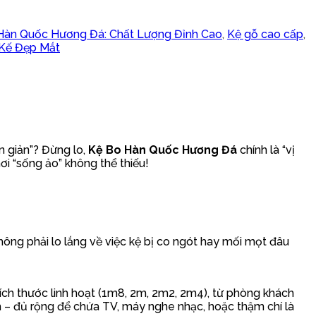
Hàn Quốc Hương Đá: Chất Lượng Đỉnh Cao
,
Kệ gỗ cao cấp
,
 Kế Đẹp Mắt
n giản”? Đừng lo,
Kệ Bo Hàn Quốc Hương Đá
chính là “vị
nơi “sống ảo” không thể thiếu!
ông phải lo lắng về việc kệ bị co ngót hay mối mọt đâu
 kích thước linh hoạt (1m8, 2m, 2m2, 2m4), từ phòng khách
m – đủ rộng để chứa TV, máy nghe nhạc, hoặc thậm chí là