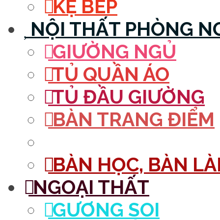
KỆ BẾP
NỘI THẤT PHÒNG N
GIƯỜNG NGỦ
TỦ QUẦN ÁO
TỦ ĐẦU GIƯỜNG
BÀN TRANG ĐIỂM
GƯƠNG
BÀN HỌC, BÀN LÀM
NGOẠI THẤT
GƯƠNG SOI