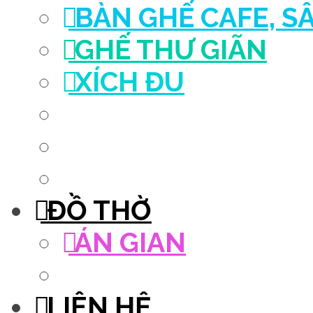
BÀN GHẾ CAFE, S
GHẾ THƯ GIÃN
XÍCH ĐU
QUẦY THU NGÂN
DECOR TRANG TRÍ
GHẾ SALON
ĐỒ THỜ
ÁN GIAN
TỦ THỜ
LIÊN HỆ