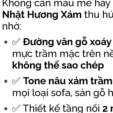
Không cần màu mè hay h
Nhật Hương Xám
thu hú
nhờ:
✅
Đường vân gỗ xoáy 
mực trầm mặc trên nề
không thể sao chép
✅
Tone nâu xám trầ
mọi loại sofa, sàn gỗ
✅ Thiết kế tầng nổi
2 