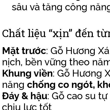
sâu và tăng công năn
Chất liệu “xịn” đến từ
Mặt trước
: Gỗ Hương Xá
nịch, bền vững theo nă
Khung viền
: Gỗ Hương X
năng
chống co ngót, k
Đáy & hậu
: Gỗ cao su tự
chịu lực tốt