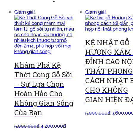
Giảm giá!
Giảm giá!
KỆ NHẬT GỖ
HƯƠNG XÁM
ĐỈNH CAO NỘ
Khám Phá Kệ
THẤT PHONG
Thớt Cong Gỗ Sồi
CÁCH NHẬT 
– Sự Lựa Chọn
CHO KHÔNG
Hoàn Hảo Cho
GIAN HIỆN Đ
Không Gian Sống
Của Bạn
5.000.000
₫
3.600.00
Thêm vào giỏ
5.000.000
₫
4.200.000
₫
Thêm vào giỏ