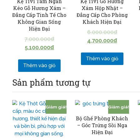
Kệ Tivi Tám Ngăn
Kệ Tivi Gỗ Hương
Kéo Gỗ Hương Xám –
Xám Hộp Nhật –
Đẳng Cấp Tinh Tế Cho
Đẳng Cấp Cho Phòng
Không Gian Sống
Khách Hiện Đại
Hiện Đại
6.000.000
₫
7.000.000
₫
4.700.000
₫
5.100.000
₫
Thêm vào giỏ
Thêm vào giỏ
Sản phẩm tương tự
Giảm giá!
Giảm giá!
Bộ Ghế Phòng Khách
– Góc Trứng Sồi Nga
Hiện Đại