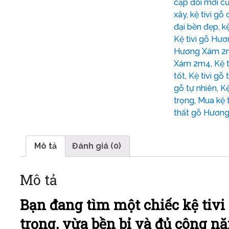
cặp đôi mới cư
xây
,
kệ tivi gỗ
đại bền đẹp
,
k
Kệ tivi gỗ Hư
Hương Xám 2
Xám 2m4
,
Kệ 
tốt
,
Kệ tivi gỗ t
gỗ tự nhiên
,
Kệ
trọng
,
Mua kệ t
thất gỗ Hươn
Mô tả
Đánh giá (0)
Mô tả
Bạn đang tìm một chiếc kệ tivi
trọng, vừa bền bỉ và đủ công n