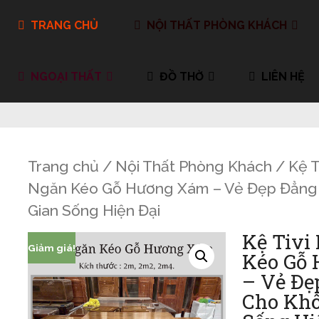
TRANG CHỦ
NỘI THẤT PHÒNG KHÁCH
NGOẠI THẤT
ĐỒ THỜ
LIÊN HỆ
Trang chủ
/
Nội Thất Phòng Khách
/
Kệ T
Ngăn Kéo Gỗ Hương Xám – Vẻ Đẹp Đẳng
Gian Sống Hiện Đại
Kệ Tivi
Giảm giá!
Kéo Gỗ
– Vẻ Đẹ
Cho Khô