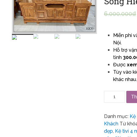
Sống Hi
6.000.000
₫
Miễn phí v
Nội.
Hỗ trợ vậ
tỉnh
300.0
Được
xem
Tùy vào k
khác nhau
Th
Danh mục:
Kệ 
Khách
Từ khó
đẹp
,
Kệ tivi 4