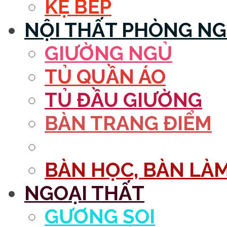
KỆ BẾP
NỘI THẤT PHÒNG N
GIƯỜNG NGỦ
TỦ QUẦN ÁO
TỦ ĐẦU GIƯỜNG
BÀN TRANG ĐIỂM
GƯƠNG
BÀN HỌC, BÀN LÀM
NGOẠI THẤT
GƯƠNG SOI