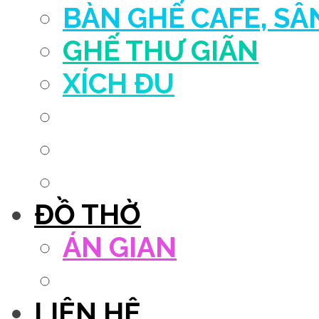
BÀN GHẾ CAFE, S
GHẾ THƯ GIÃN
XÍCH ĐU
QUẦY THU NGÂN
DECOR TRANG TRÍ
GHẾ SALON
ĐỒ THỜ
ÁN GIAN
TỦ THỜ
LIÊN HỆ