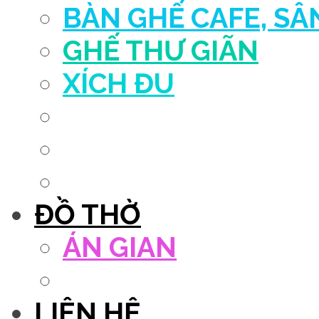
BÀN GHẾ CAFE, S
GHẾ THƯ GIÃN
XÍCH ĐU
QUẦY THU NGÂN
DECOR TRANG TRÍ
GHẾ SALON
ĐỒ THỜ
ÁN GIAN
TỦ THỜ
LIÊN HỆ