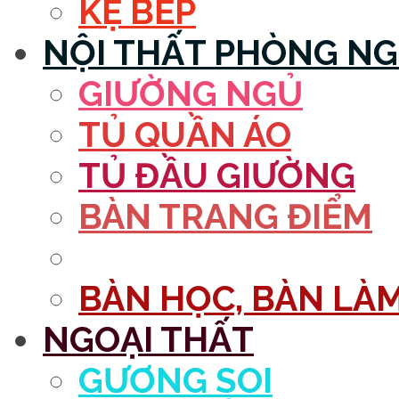
KỆ BẾP
NỘI THẤT PHÒNG N
GIƯỜNG NGỦ
TỦ QUẦN ÁO
TỦ ĐẦU GIƯỜNG
BÀN TRANG ĐIỂM
GƯƠNG
BÀN HỌC, BÀN LÀM
NGOẠI THẤT
GƯƠNG SOI