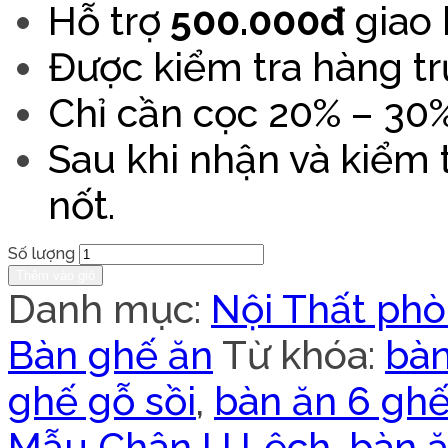
Hỗ trợ
500.000đ
giao 
Được kiểm tra hàng tr
Chỉ cần cọc 20% – 30% 
Sau khi nhận và kiểm
nốt.
Số lượng
Thêm vào giỏ
Danh mục:
Nội Thất ph
Bàn ghế ăn
Từ khóa:
bàn
ghế gỗ sồi
,
bàn ăn 6 ghế
Mẫu Chân U Lệch
,
bàn 