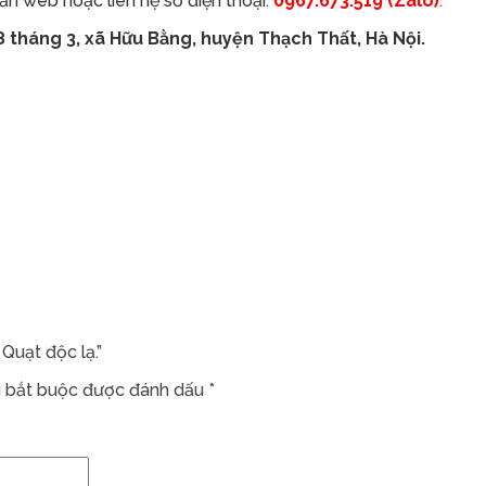
n web hoặc liên hệ số điện thoại:
0967.673.519 (Zalo)
.
 tháng 3, xã Hữu Bằng, huyện Thạch Thất, Hà Nội.
Quạt độc lạ.”
 bắt buộc được đánh dấu
*