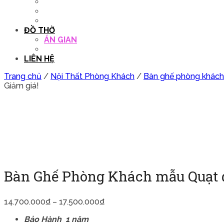
QUẦY THU NGÂN
DECOR TRANG TRÍ
GHẾ SALON
ĐỒ THỜ
ÁN GIAN
TỦ THỜ
LIÊN HỆ
Trang chủ
/
Nội Thất Phòng Khách
/
Bàn ghế phòng khách
Giảm giá!
Bàn Ghế Phòng Khách mẫu Quạt đ
14.700.000
₫
–
17.500.000
₫
Bảo Hành 1 năm