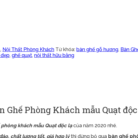
h
,
Nội Thất Phòng Khách
Từ khóa:
bàn ghế gỗ hương
,
Bàn Gh
 đẹp
,
ghế quạt
,
nội thất hữu bằng
n Ghế Phòng Khách mẫu Quạt độc 
 phòng khách mẫu Quạt độc lạ
của năm 2020 nhé.
áo, chất lượng tốt, giá hợp lý
thì đừng bỏ qua
bàn ghế ph