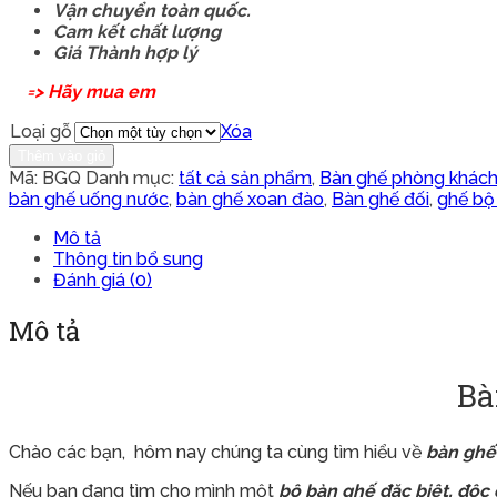
Vận chuyển toàn quốc.
Cam kết chất lượng
Giá Thành hợp lý
=> Hãy mua em
Loại gỗ
Xóa
Thêm vào giỏ
Mã:
BGQ
Danh mục:
tất cả sản phẩm
,
Bàn ghế phòng khác
bàn ghế uống nước
,
bàn ghế xoan đào
,
Bàn ghế đối
,
ghế bộ
Mô tả
Thông tin bổ sung
Đánh giá (0)
Mô tả
Bà
Chào các bạn, hôm nay chúng ta cùng tìm hiểu về
bàn ghế
Nếu bạn đang tìm cho mình một
bộ bàn ghế đặc biệt, độc đ