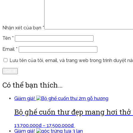
Nhận xét của bạn
*
Tên
*
Email
*
Lưu tên của tôi, email, và trang web trong trình duyệt này
Có thể bạn thích…
Giảm giá!
Bộ ghế cuốn thư đẹp mang hơi thở
13.700.000
₫
–
17.500.000
₫
Lựa chọn các tùy chọn
Giảm giá!