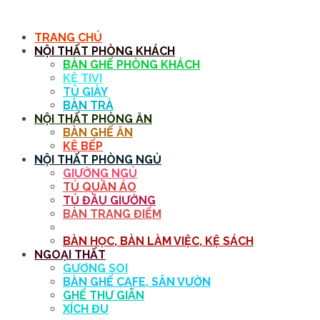
MENU
TRANG CHỦ
NỘI THẤT PHÒNG KHÁCH
BÀN GHẾ PHÒNG KHÁCH
KỆ TIVI
TỦ GIÀY
BÀN TRÀ
NỘI THẤT PHÒNG ĂN
BÀN GHẾ ĂN
KỆ BẾP
NỘI THẤT PHÒNG NGỦ
GIƯỜNG NGỦ
TỦ QUẦN ÁO
TỦ ĐẦU GIƯỜNG
BÀN TRANG ĐIỂM
GƯƠNG
BÀN HỌC, BÀN LÀM VIỆC, KỆ SÁCH
NGOẠI THẤT
GƯƠNG SOI
BÀN GHẾ CAFE, SÂN VƯỜN
GHẾ THƯ GIÃN
XÍCH ĐU