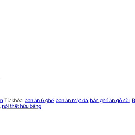
.
ăn
Từ khóa:
bàn ăn 6 ghế
,
bàn ăn mặt đá
,
bàn ghế ăn gỗ sồi
,
B
,
nội thất hữu bằng