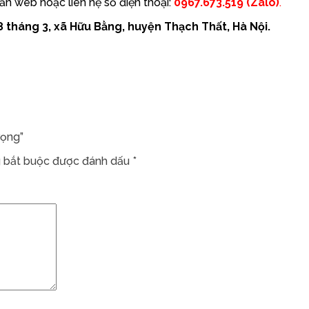
n web hoặc liên hệ số điện thoại:
0967.673.519 (Zalo)
.
 tháng 3, xã Hữu Bằng, huyện Thạch Thất, Hà Nội.
rọng”
 bắt buộc được đánh dấu
*