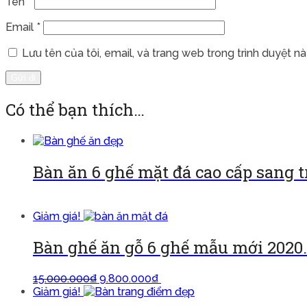
Tên
*
Email
*
Lưu tên của tôi, email, và trang web trong trình duyệt này
Có thể bạn thích…
Bàn ăn 6 ghế mặt đá cao cấp sang 
Đọc tiếp
Giảm giá!
Bàn ghế ăn gỗ 6 ghế mẫu mới 2020.
15.000.000
₫
9.800.000
₫
Thêm vào giỏ
Giảm giá!