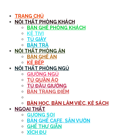
MENU
TRANG CHỦ
NỘI THẤT PHÒNG KHÁCH
BÀN GHẾ PHÒNG KHÁCH
KỆ TIVI
TỦ GIÀY
BÀN TRÀ
NỘI THẤT PHÒNG ĂN
BÀN GHẾ ĂN
KỆ BẾP
NỘI THẤT PHÒNG NGỦ
GIƯỜNG NGỦ
TỦ QUẦN ÁO
TỦ ĐẦU GIƯỜNG
BÀN TRANG ĐIỂM
GƯƠNG
BÀN HỌC, BÀN LÀM VIỆC, KỆ SÁCH
NGOẠI THẤT
GƯƠNG SOI
BÀN GHẾ CAFE, SÂN VƯỜN
GHẾ THƯ GIÃN
XÍCH ĐU