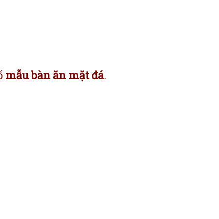
ố
mẫu bàn ăn mặt đá
.