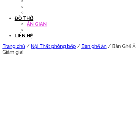
QUẦY THU NGÂN
DECOR TRANG TRÍ
GHẾ SALON
ĐỒ THỜ
ÁN GIAN
TỦ THỜ
LIÊN HỆ
Trang chủ
/
Nội Thất phòng bếp
/
Bàn ghế ăn
/ Bàn Ghế Ă
Giảm giá!