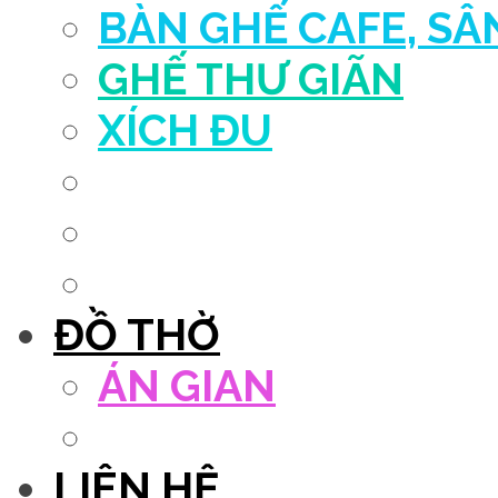
BÀN GHẾ CAFE, S
GHẾ THƯ GIÃN
XÍCH ĐU
QUẦY THU NGÂN
DECOR TRANG TRÍ
GHẾ SALON
ĐỒ THỜ
ÁN GIAN
TỦ THỜ
LIÊN HỆ