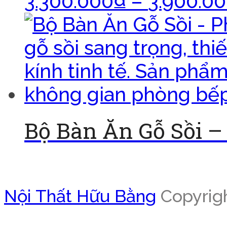
3.300.000
₫
–
3.900.0
Bộ Bàn Ăn Gỗ Sồi 
Đọc tiếp
Nội Thất Hữu Bằng
Copyrigh