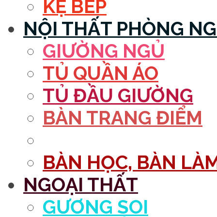
KỆ BẾP
NỘI THẤT PHÒNG N
GIƯỜNG NGỦ
TỦ QUẦN ÁO
TỦ ĐẦU GIƯỜNG
BÀN TRANG ĐIỂM
GƯƠNG
BÀN HỌC, BÀN LÀM
NGOẠI THẤT
GƯƠNG SOI