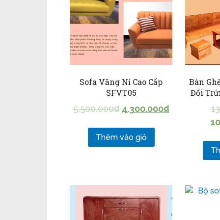
Sofa Văng Nỉ Cao Cấp
Bàn Gh
SFVT05
Đối Trứ
5.500.000
₫
4.300.000
₫
1
10
Thêm vào giỏ
Th