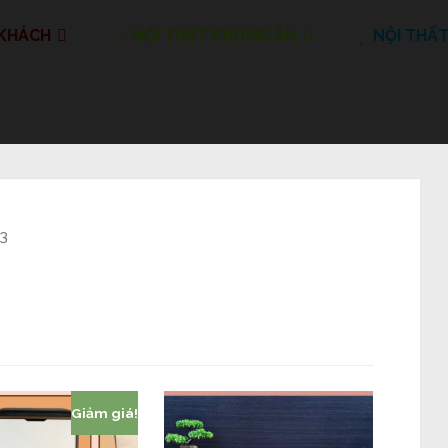
 KHÁCH
NỘI THẤT PHÒNG ĂN
NỘI THẤ
13
Giảm giá!