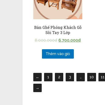
Bàn Ghế Phòng Khách Gỗ
Sồi Tay 3 Lớp
8.000.000
₫
6.700.000
₫
Thêm vào giỏ
←
1
2
3
…
10
11
→