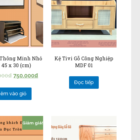
 Thông Minh Nhỏ
Kệ Tivi Gỗ Công Nghiệp
 45 x 30 (cm)
MDF 01
000
₫
750.000
₫
Đọc tiếp
êm vào giỏ
Giảm giá!