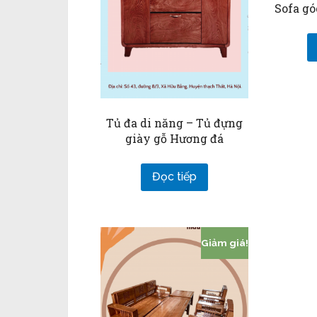
Sofa gó
Tủ đa di năng – Tủ đựng
giày gỗ Hương đá
Đọc tiếp
Giảm giá!