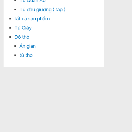
Tủ Quần Áo
Tủ đầu giường ( táp )
tất cả sản phẩm
Tủ Giày
Đồ thờ
Án gian
tủ thờ