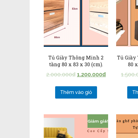
Tủ Giầy Thông Minh 2
Tủ Giầy
tầng 80 x 83 x 30 (cm).
80 x
2.000.000
₫
1.200.000
₫
1.500.
Thêm vào giỏ
Th
Giảm giá!