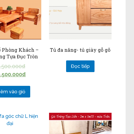
ế Phòng Khách –
Tủ đa năng- tủ giày gỗ gõ
ng Tựa Đục Tròn
3.500.000
₫
Đọc tiếp
.500.000
₫
êm vào giỏ