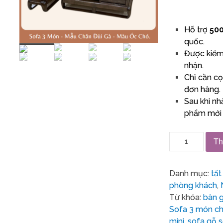
Hỗ trợ
500
quốc.
Được kiểm 
nhận.
Chỉ cần cọ
đơn hàng.
Sau khi nh
phẩm mới 
Th
Danh mục:
tất
phòng khách
,
Từ khóa:
bàn 
Sofa 3 món ch
mini
,
sofa gỗ s