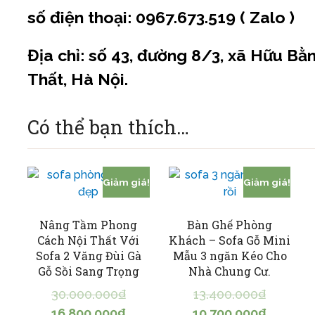
số điện thoại: 0967.673.519 ( Z
alo )
Địa chỉ: số 43, đường 8/3, xã Hữu Bằ
Thất, Hà Nội.
Có thể bạn thích…
Giảm giá!
Giảm giá!
Nâng Tầm Phong
Bàn Ghế Phòng
Cách Nội Thất Với
Khách – Sofa Gỗ Mini
Sofa 2 Văng Đùi Gà
Mẫu 3 ngăn Kéo Cho
Gỗ Sồi Sang Trọng
Nhà Chung Cư.
30.000.000
₫
13.400.000
₫
16.800.000
₫
10.700.000
₫