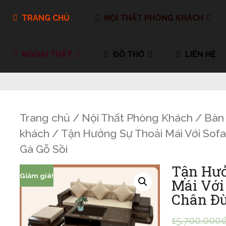
TRANG CHỦ
NỘI THẤT PHÒNG KHÁCH
NGOẠI THẤT
ĐỒ THỜ
LIÊN HỆ
Trang chủ
/
Nội Thất Phòng Khách
/
Bàn
khách
/ Tận Hưởng Sự Thoải Mái Với Sofa
Gà Gỗ Sồi
Tận Hưở
Giảm giá!
Mái Với
Chân Đù
15.700.000