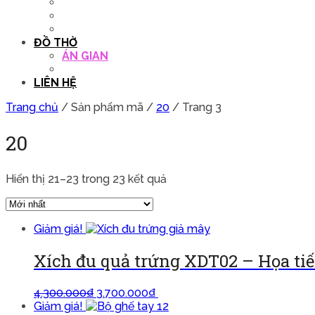
QUẦY THU NGÂN
DECOR TRANG TRÍ
GHẾ SALON
ĐỒ THỜ
ÁN GIAN
TỦ THỜ
LIÊN HỆ
Trang chủ
/ Sản phẩm mã /
20
/ Trang 3
20
Hiển thị 21–23 trong 23 kết quả
Giảm giá!
Xích đu quả trứng XDT02 – Họa tiết
4.300.000
₫
3.700.000
₫
Lựa chọn các tùy chọn
Giảm giá!