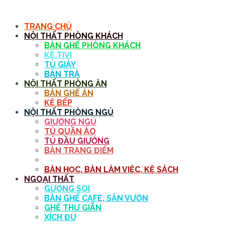
MENU
TRANG CHỦ
NỘI THẤT PHÒNG KHÁCH
BÀN GHẾ PHÒNG KHÁCH
KỆ TIVI
TỦ GIÀY
BÀN TRÀ
NỘI THẤT PHÒNG ĂN
BÀN GHẾ ĂN
KỆ BẾP
NỘI THẤT PHÒNG NGỦ
GIƯỜNG NGỦ
TỦ QUẦN ÁO
TỦ ĐẦU GIƯỜNG
BÀN TRANG ĐIỂM
GƯƠNG
BÀN HỌC, BÀN LÀM VIỆC, KỆ SÁCH
NGOẠI THẤT
GƯƠNG SOI
BÀN GHẾ CAFE, SÂN VƯỜN
GHẾ THƯ GIÃN
XÍCH ĐU