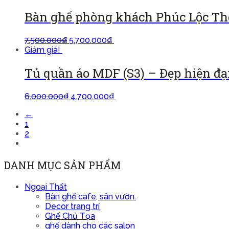
Bàn ghế phòng khách Phúc Lộc Th
7.500.000
₫
5.700.000
₫
Thêm vào giỏ
Giảm giá!
Tủ quần áo MDF (S3) – Đẹp hiện đại
6.000.000
₫
4.700.000
₫
Lựa chọn các tùy chọn
←
1
2
3
DANH MỤC SẢN PHẨM
Ngoại Thất
Bàn ghế cafe, sân vườn.
Decor trang trí
Ghế Chủ Tọa
ghế dành cho các salon