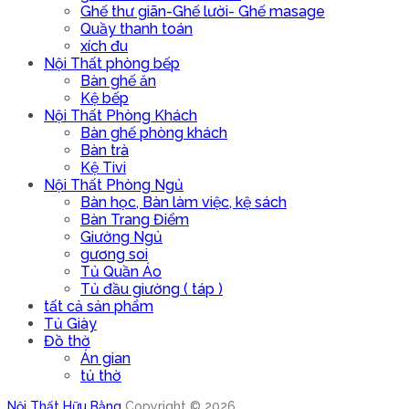
Ghế thư giãn-Ghế lười- Ghế masage
Quầy thanh toán
xích đu
Nội Thất phòng bếp
Bàn ghế ăn
Kệ bếp
Nội Thất Phòng Khách
Bàn ghế phòng khách
Bàn trà
Kệ Tivi
Nội Thất Phòng Ngủ
Bàn học, Bàn làm việc, kệ sách
Bàn Trang Điểm
Giường Ngủ
gương soi
Tủ Quần Áo
Tủ đầu giường ( táp )
tất cả sản phẩm
Tủ Giày
Đồ thờ
Án gian
tủ thờ
Nội Thất Hữu Bằng
Copyright © 2026.