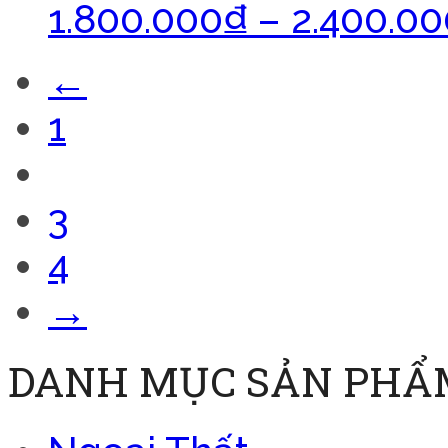
1.800.000
₫
–
2.400.00
←
1
2
3
4
→
DANH MỤC SẢN PHẨ