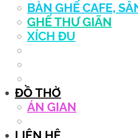
BÀN GHẾ CAFE, S
GHẾ THƯ GIÃN
XÍCH ĐU
QUẦY THU NGÂN
DECOR TRANG TRÍ
GHẾ SALON
ĐỒ THỜ
ÁN GIAN
TỦ THỜ
LIÊN HỆ