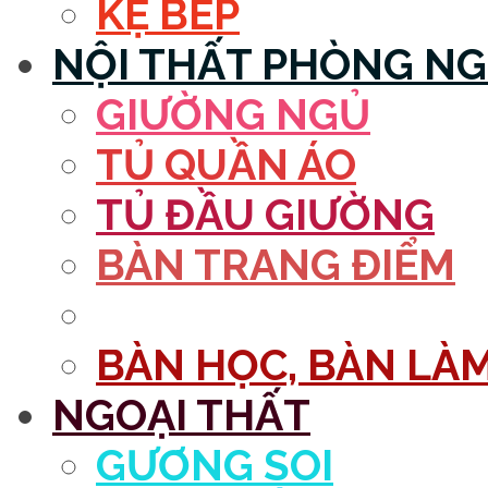
KỆ BẾP
NỘI THẤT PHÒNG N
GIƯỜNG NGỦ
TỦ QUẦN ÁO
TỦ ĐẦU GIƯỜNG
BÀN TRANG ĐIỂM
GƯƠNG
BÀN HỌC, BÀN LÀM
NGOẠI THẤT
GƯƠNG SOI