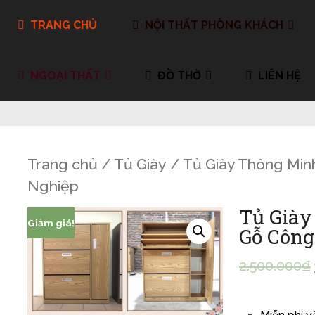
TRANG CHỦ
NỘI THẤT PHÒNG KHÁCH
NGOẠI THẤT
ĐỒ THỜ
LIÊN HỆ
Trang chủ
/
Tủ Giày
/ Tủ Giày Thông Min
Nghiệp
Tủ Giày
Giảm giá!
Gỗ Công
2.500.000
₫