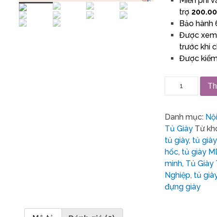
Miễn phí v
trợ
200.0
Bảo hành 
Được xem 
trước khi 
Được kiểm 
Th
Danh mục:
Nộ
Tủ Giày
Từ kh
tủ giày
,
tủ già
hốc
,
tủ giày M
minh
,
Tủ Giày
Nghiệp
,
tủ già
đựng giày