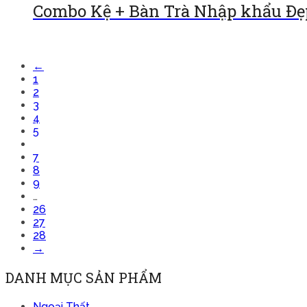
Combo Kệ + Bàn Trà Nhập khẩu Đẹ
Đọc tiếp
←
1
2
3
4
5
6
7
8
9
…
26
27
28
→
DANH MỤC SẢN PHẨM
Ngoại Thất