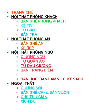
MENU
TRANG CHỦ
NỘI THẤT PHÒNG KHÁCH
BÀN GHẾ PHÒNG KHÁCH
KỆ TIVI
TỦ GIÀY
BÀN TRÀ
NỘI THẤT PHÒNG ĂN
BÀN GHẾ ĂN
KỆ BẾP
NỘI THẤT PHÒNG NGỦ
GIƯỜNG NGỦ
TỦ QUẦN ÁO
TỦ ĐẦU GIƯỜNG
BÀN TRANG ĐIỂM
GƯƠNG
BÀN HỌC, BÀN LÀM VIỆC, KỆ SÁCH
NGOẠI THẤT
GƯƠNG SOI
BÀN GHẾ CAFE, SÂN VƯỜN
GHẾ THƯ GIÃN
XÍCH ĐU