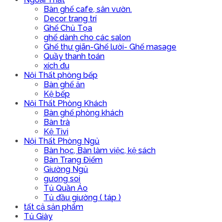
Bàn ghế cafe, sân vườn.
Decor trang trí
Ghế Chủ Tọa
ghế dành cho các salon
Ghế thư giãn-Ghế lười- Ghế masage
Quầy thanh toán
xích đu
Nội Thất phòng bếp
Bàn ghế ăn
Kệ bếp
Nội Thất Phòng Khách
Bàn ghế phòng khách
Bàn trà
Kệ Tivi
Nội Thất Phòng Ngủ
Bàn học, Bàn làm việc, kệ sách
Bàn Trang Điểm
Giường Ngủ
gương soi
Tủ Quần Áo
Tủ đầu giường ( táp )
tất cả sản phẩm
Tủ Giày