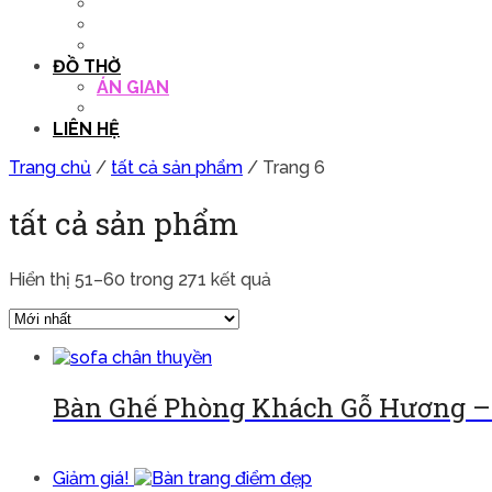
QUẦY THU NGÂN
DECOR TRANG TRÍ
GHẾ SALON
ĐỒ THỜ
ÁN GIAN
TỦ THỜ
LIÊN HỆ
Trang chủ
/
tất cả sản phẩm
/ Trang 6
tất cả sản phẩm
Hiển thị 51–60 trong 271 kết quả
Bàn Ghế Phòng Khách Gỗ Hương – 
Đọc tiếp
Giảm giá!