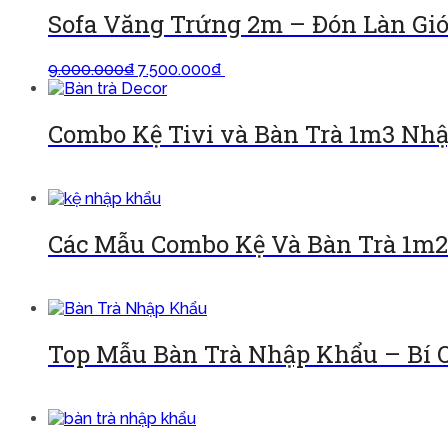
Sofa Văng Trứng 2m – Đón Làn Gi
9.000.000
₫
7.500.000
₫
Thêm vào giỏ
Combo Kệ Tivi và Bàn Trà 1m3 Nh
Đọc tiếp
Các Mẫu Combo Kệ Và Bàn Trà 1m
Đọc tiếp
Top Mẫu Bàn Trà Nhập Khẩu – Bí 
Đọc tiếp