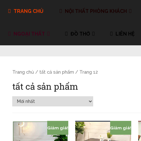
TRANG CHỦ
NỘI THẤT PHÒNG KHÁCH
NGOẠI THẤT
ĐỒ THỜ
LIÊN HỆ
Trang chủ
/
tất cả sản phẩm
/ Trang 12
tất cả sản phẩm
Giảm giá!
Giảm giá!