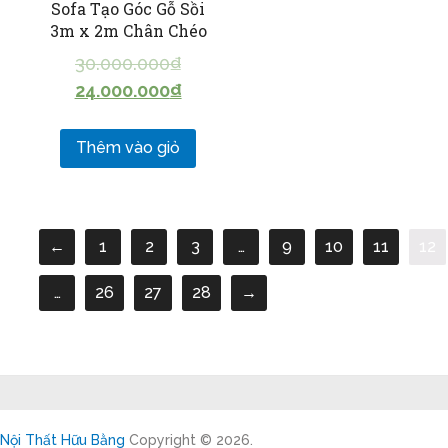
Sofa Tạo Góc Gỗ Sồi
3m x 2m Chân Chéo
30.000.000
₫
24.000.000
₫
Thêm vào giỏ
←
1
2
3
…
9
10
11
12
…
26
27
28
→
Nội Thất Hữu Bằng
Copyright © 2026.