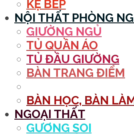
KỆ BẾP
NỘI THẤT PHÒNG N
GIƯỜNG NGỦ
TỦ QUẦN ÁO
TỦ ĐẦU GIƯỜNG
BÀN TRANG ĐIỂM
GƯƠNG
BÀN HỌC, BÀN LÀM
NGOẠI THẤT
GƯƠNG SOI