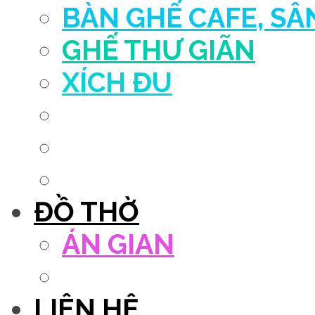
BÀN GHẾ CAFE, S
GHẾ THƯ GIÃN
XÍCH ĐU
QUẦY THU NGÂN
DECOR TRANG TRÍ
GHẾ SALON
ĐỒ THỜ
ÁN GIAN
TỦ THỜ
LIÊN HỆ