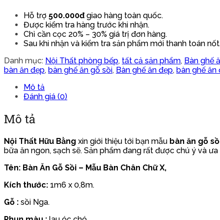
Hỗ trợ
500.000đ
giao hàng toàn quốc.
Được kiểm tra hàng trước khi nhận.
Chỉ cần cọc 20% – 30% giá trị đơn hàng.
Sau khi nhận và kiểm tra sản phẩm mới thanh toán nốt
Danh mục:
Nội Thất phòng bếp
,
tất cả sản phẩm
,
Bàn ghế 
bàn ăn đẹp
,
bàn ghế ăn gỗ sồi
,
Bàn ghế ăn đẹp
,
bàn ghế ăn 
Mô tả
Đánh giá (0)
Mô tả
Nội Thất Hữu Bằng
xin giới thiệu tới bạn mẫu
bàn ăn gỗ sồ
bữa ăn ngon, sạch sẽ. Sản phẩm đang rất được chú ý và ưa c
Tên: Bàn Ăn Gỗ Sồi – Mẫu Bàn Chân Chữ X,
Kích thước:
1m6 x 0,8m.
Gỗ :
sồi Nga.
Phun màu :
lau óc chó.