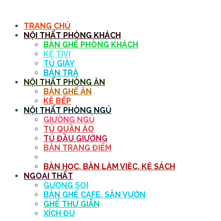
MENU
TRANG CHỦ
NỘI THẤT PHÒNG KHÁCH
BÀN GHẾ PHÒNG KHÁCH
KỆ TIVI
TỦ GIÀY
BÀN TRÀ
NỘI THẤT PHÒNG ĂN
BÀN GHẾ ĂN
KỆ BẾP
NỘI THẤT PHÒNG NGỦ
GIƯỜNG NGỦ
TỦ QUẦN ÁO
TỦ ĐẦU GIƯỜNG
BÀN TRANG ĐIỂM
GƯƠNG
BÀN HỌC, BÀN LÀM VIỆC, KỆ SÁCH
NGOẠI THẤT
GƯƠNG SOI
BÀN GHẾ CAFE, SÂN VƯỜN
GHẾ THƯ GIÃN
XÍCH ĐU