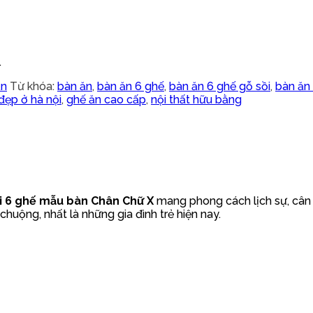
.
ăn
Từ khóa:
bàn ăn
,
bàn ăn 6 ghế
,
bàn ăn 6 ghế gỗ sồi
,
bàn ăn 
đẹp ở hà nội
,
ghế ăn cao cấp
,
nội thất hữu bằng
i 6 ghế mẫu bàn Chân Chữ X
mang phong cách lịch sự, cân
huộng, nhất là những gia đình trẻ hiện nay.