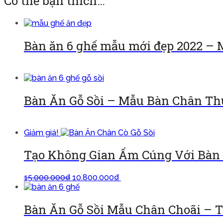
Có thể bạn thích…
Bàn ăn 6 ghế mẫu mới đẹp 2022 –
Đọc tiếp
Bàn Ăn Gỗ Sồi – Mẫu Bàn Chân T
Đọc tiếp
Giảm giá!
Tạo Không Gian Ấm Cúng Với Bàn 
15.000.000
₫
10.800.000
₫
Thêm vào giỏ
Bàn Ăn Gỗ Sồi Mẫu Chân Choãi – T