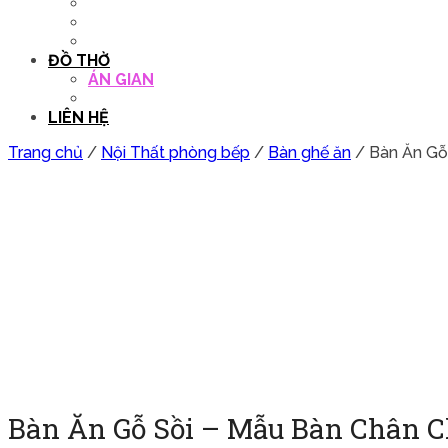
QUẦY THU NGÂN
DECOR TRANG TRÍ
GHẾ SALON
ĐỒ THỜ
ÁN GIAN
TỦ THỜ
LIÊN HỆ
Trang chủ
/
Nội Thất phòng bếp
/
Bàn ghế ăn
/ Bàn Ăn Gỗ
Bàn Ăn Gỗ Sồi – Mẫu Bàn Chân 