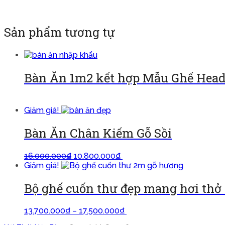
Đọc tiếp
Sản phẩm tương tự
Bàn Ăn 1m2 kết hợp Mẫu Ghế Hea
Đọc tiếp
Giảm giá!
Bàn Ăn Chân Kiếm Gỗ Sồi
16.000.000
₫
10.800.000
₫
Thêm vào giỏ
Giảm giá!
Bộ ghế cuốn thư đẹp mang hơi thở
13.700.000
₫
–
17.500.000
₫
Lựa chọn các tùy chọn