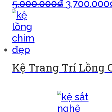
5.000.000
₫
3.700.000
Kệ Trang Trí Lồng
Đọc tiếp