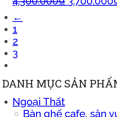
4.300.000
₫
3.700.000
←
1
2
3
4
DANH MỤC SẢN PHẨ
Ngoại Thất
Bàn ghế cafe, sân v