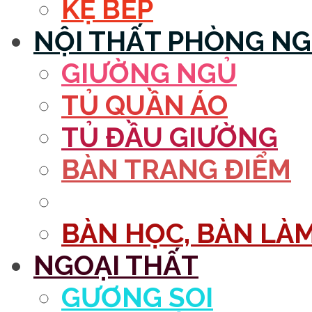
KỆ BẾP
NỘI THẤT PHÒNG N
GIƯỜNG NGỦ
TỦ QUẦN ÁO
TỦ ĐẦU GIƯỜNG
BÀN TRANG ĐIỂM
GƯƠNG
BÀN HỌC, BÀN LÀM
NGOẠI THẤT
GƯƠNG SOI