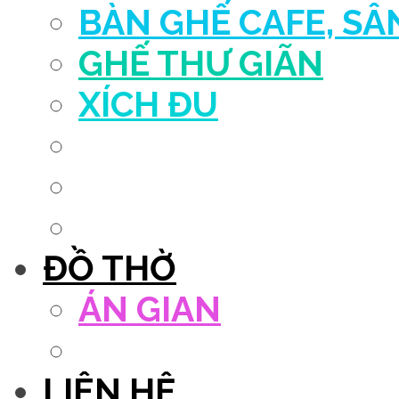
BÀN GHẾ CAFE, S
GHẾ THƯ GIÃN
XÍCH ĐU
QUẦY THU NGÂN
DECOR TRANG TRÍ
GHẾ SALON
ĐỒ THỜ
ÁN GIAN
TỦ THỜ
LIÊN HỆ