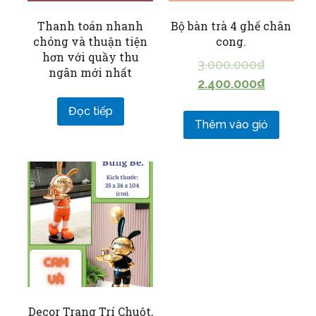
Thanh toán nhanh
Bộ bàn trà 4 ghế chân
chóng và thuận tiện
cong.
hơn với quầy thu
3.000.000
₫
ngân mới nhất
2.400.000
₫
Đọc tiếp
Thêm vào giỏ
Decor Trang Trí Chuột,