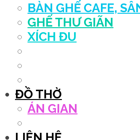
BÀN GHẾ CAFE, S
GHẾ THƯ GIÃN
XÍCH ĐU
QUẦY THU NGÂN
DECOR TRANG TRÍ
GHẾ SALON
ĐỒ THỜ
ÁN GIAN
TỦ THỜ
LIÊN HỆ