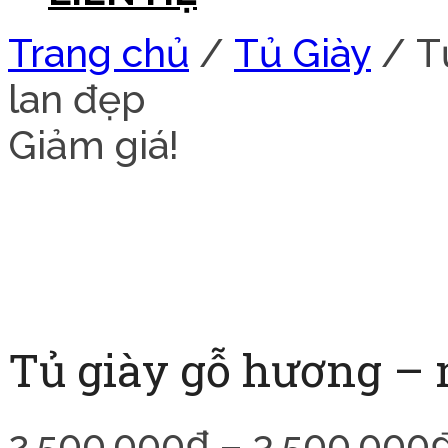
Trang chủ
/
Tủ Giày
/ T
lan đẹp
Giảm giá!
Tủ giày gỗ hương – 
2.500.000
₫
–
3.500.000