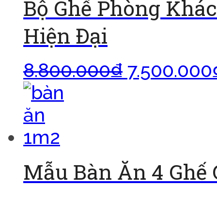
Bộ Ghế Phòng Khác
Hiện Đại
8.800.000
₫
7.500.000
Mẫu Bàn Ăn 4 Ghế G
Đọc tiếp