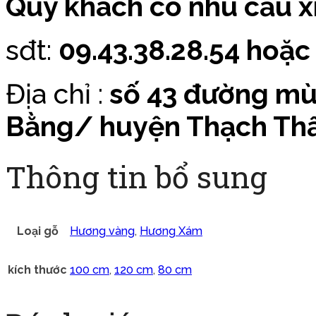
Quý khách có nhu cầu xi
sđt:
09.43.38.28.54 hoặc
Địa chỉ :
số 43 đường mù
Bằng/ huyện Thạch Thấ
Thông tin bổ sung
Loại gỗ
Hương vàng
,
Hương Xám
kích thước
100 cm
,
120 cm
,
80 cm