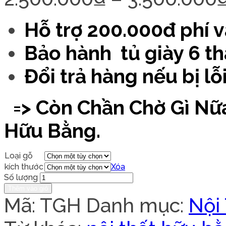
Hỗ trợ 200.000đ phí 
Bảo hành tủ giày 6 t
Đổi trả hàng nếu bị lỗi
=> Còn Chần Chờ Gì Nữa
Hữu Bằng.
Loại gỗ
kích thước
Xóa
Số lượng
Thêm vào giỏ
Mã:
TGH
Danh mục:
Nội