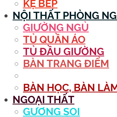
KỆ BẾP
NỘI THẤT PHÒNG N
GIƯỜNG NGỦ
TỦ QUẦN ÁO
TỦ ĐẦU GIƯỜNG
BÀN TRANG ĐIỂM
GƯƠNG
BÀN HỌC, BÀN LÀM
NGOẠI THẤT
GƯƠNG SOI