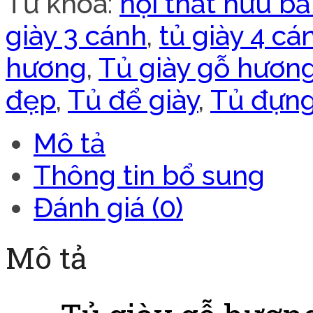
Từ khóa:
nội thất hữu b
giày 3 cánh
,
tủ giày 4 cá
hương
,
Tủ giày gỗ hươn
đẹp
,
Tủ để giày
,
Tủ đựng
Mô tả
Thông tin bổ sung
Đánh giá (0)
Mô tả