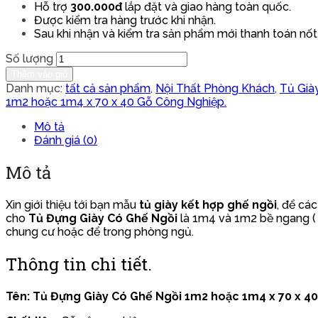
Hỗ trợ
300.000đ
lắp đặt và giao hàng toàn quốc.
Được kiểm tra hàng trước khi nhận.
Sau khi nhận và kiểm tra sản phẩm mới thanh toán nốt
Số lượng
Thêm vào giỏ
Danh mục:
tất cả sản phẩm
,
Nội Thất Phòng Khách
,
Tủ Già
1m2 hoặc 1m4 x 70 x 40 Gỗ Công Nghiệp.
Mô tả
Đánh giá (0)
Mô tả
Xin giới thiệu tới bạn mẫu
tủ giày kết hợp ghế ngồi
, để cá
cho
Tủ Đựng Giày Có Ghế Ngồi
là 1m4 và 1m2 bề ngang ( 
chung cư hoặc để trong phòng ngủ.
Thông tin chi tiết.
Tên: Tủ Đựng Giày Có Ghế Ngồi 1m2 hoặc 1m4 x 70 x 4