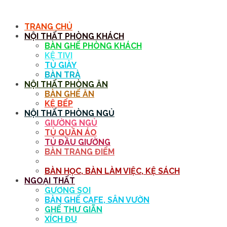
MENU
TRANG CHỦ
NỘI THẤT PHÒNG KHÁCH
BÀN GHẾ PHÒNG KHÁCH
KỆ TIVI
TỦ GIÀY
BÀN TRÀ
NỘI THẤT PHÒNG ĂN
BÀN GHẾ ĂN
KỆ BẾP
NỘI THẤT PHÒNG NGỦ
GIƯỜNG NGỦ
TỦ QUẦN ÁO
TỦ ĐẦU GIƯỜNG
BÀN TRANG ĐIỂM
GƯƠNG
BÀN HỌC, BÀN LÀM VIỆC, KỆ SÁCH
NGOẠI THẤT
GƯƠNG SOI
BÀN GHẾ CAFE, SÂN VƯỜN
GHẾ THƯ GIÃN
XÍCH ĐU