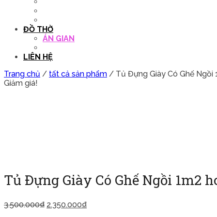
QUẦY THU NGÂN
DECOR TRANG TRÍ
GHẾ SALON
ĐỒ THỜ
ÁN GIAN
TỦ THỜ
LIÊN HỆ
Trang chủ
/
tất cả sản phẩm
/ Tủ Đựng Giày Có Ghế Ngồi 
Giảm giá!
Tủ Đựng Giày Có Ghế Ngồi 1m2 ho
3.500.000
₫
2.350.000
₫