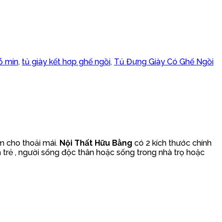
ỗ min
,
tủ giày kết hợp ghế ngồi
,
Tủ Đựng Giày Có Ghế Ngồi
m cho thoải mái.
Nội Thất Hữu Bằng
có 2 kích thước chính
trẻ , người sống độc thân hoặc sống trong nhà trọ hoặc