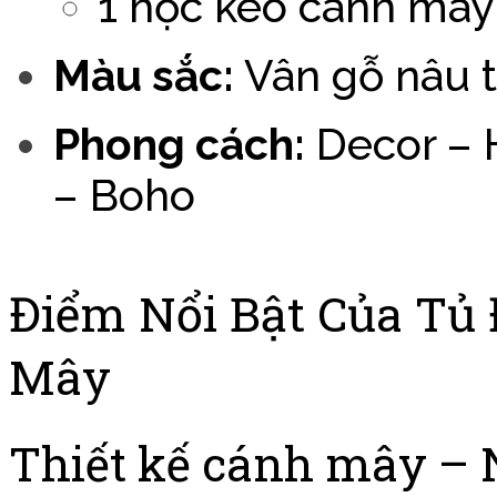
1 hộc kéo cánh mây
Màu sắc:
Vân gỗ nâu 
Phong cách:
Decor – H
– Boho
Điểm Nổi Bật Của Tủ
Mây
Thiết kế cánh mây – 