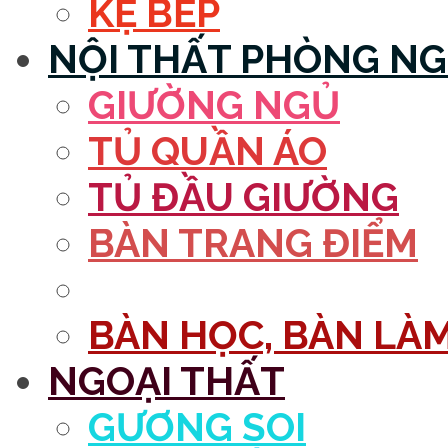
KỆ BẾP
NỘI THẤT PHÒNG N
GIƯỜNG NGỦ
TỦ QUẦN ÁO
TỦ ĐẦU GIƯỜNG
BÀN TRANG ĐIỂM
GƯƠNG
BÀN HỌC, BÀN LÀM
NGOẠI THẤT
GƯƠNG SOI