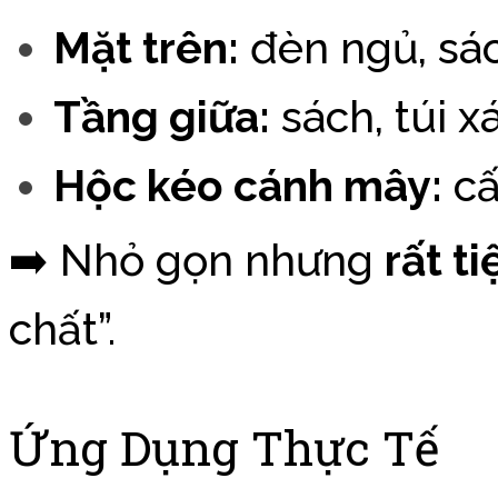
Mặt trên:
đèn ngủ, sác
Tầng giữa:
sách, túi x
Hộc kéo cánh mây:
cấ
➡️ Nhỏ gọn nhưng
rất ti
chất”.
Ứng Dụng Thực Tế