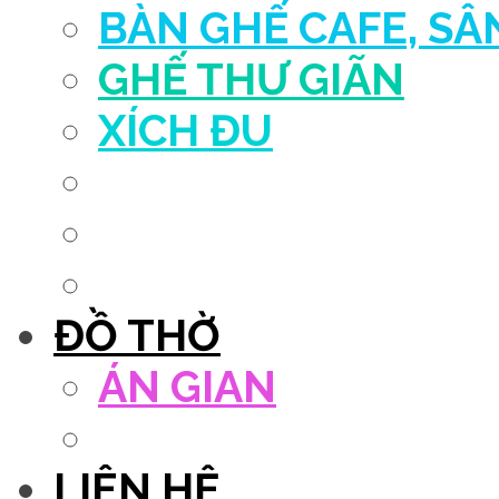
BÀN GHẾ CAFE, S
GHẾ THƯ GIÃN
XÍCH ĐU
QUẦY THU NGÂN
DECOR TRANG TRÍ
GHẾ SALON
ĐỒ THỜ
ÁN GIAN
TỦ THỜ
LIÊN HỆ