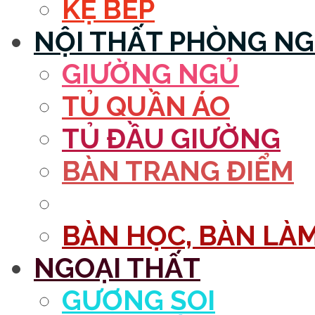
KỆ BẾP
NỘI THẤT PHÒNG N
GIƯỜNG NGỦ
TỦ QUẦN ÁO
TỦ ĐẦU GIƯỜNG
BÀN TRANG ĐIỂM
GƯƠNG
BÀN HỌC, BÀN LÀM
NGOẠI THẤT
GƯƠNG SOI