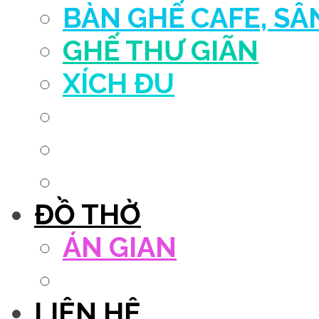
BÀN GHẾ CAFE, S
GHẾ THƯ GIÃN
XÍCH ĐU
QUẦY THU NGÂN
DECOR TRANG TRÍ
GHẾ SALON
ĐỒ THỜ
ÁN GIAN
TỦ THỜ
LIÊN HỆ