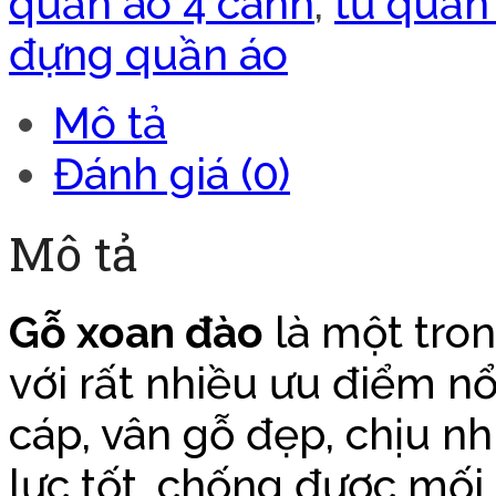
quần áo 4 cánh
,
tủ quần
đựng quần áo
Mô tả
Đánh giá (0)
Mô tả
Gỗ xoan đào
là một tro
với rất nhiều ưu điểm n
cáp, vân gỗ đẹp, chịu nhi
lực tốt, chống được mối 