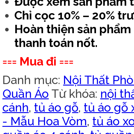
Được xem sản phẩm t
Chỉ cọc 10% – 20% trư
Hoàn thiện sản phẩm 
thanh toán nốt.
=== Mua đi ===
Danh mục:
Nội Thất Ph
Quần Áo
Từ khóa:
nội t
cánh
,
tủ áo gỗ
,
tủ áo gỗ
- Mẫu Hoa Vòm
,
tủ áo x