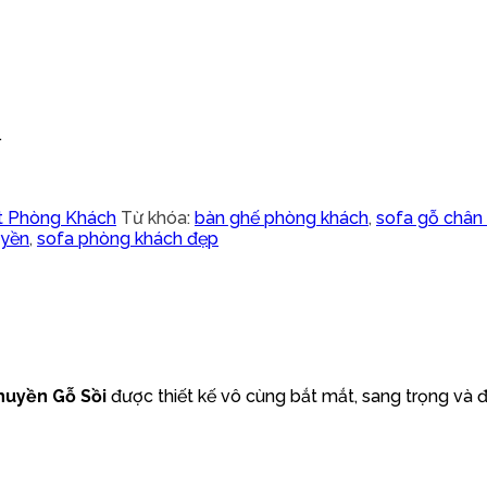
.
t Phòng Khách
Từ khóa:
bàn ghế phòng khách
,
sofa gỗ chân
uyền
,
sofa phòng khách đẹp
huyền Gỗ Sồi
được thiết kế vô cùng bắt mắt, sang trọng và