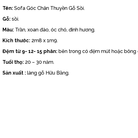
Tên:
Sofa Góc Chân Thuyền Gỗ Sồi.
Gỗ:
sồi.
Màu:
Trần, xoan đào, óc chó, đinh hương.
Kích thước:
2m8 x 1m9.
Đệm từ 9- 12- 15 phân:
bên trong có đệm mút hoặc bông ép
Tuổi thọ:
20 – 30 năm.
Sản xuất :
làng gỗ Hữu Bằng.