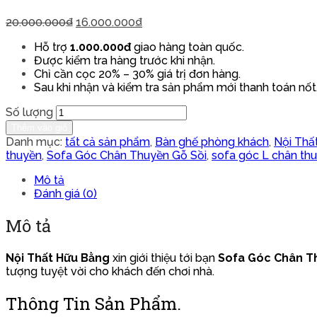
20.000.000
₫
16.000.000
₫
Hỗ trợ
1.000.000đ
giao hàng toàn quốc.
Được kiểm tra hàng trước khi nhận.
Chỉ cần cọc 20% – 30% giá trị đơn hàng.
Sau khi nhận và kiểm tra sản phẩm mới thanh toán nốt
Số lượng
Thêm vào giỏ
Danh mục:
tất cả sản phẩm
,
Bàn ghế phòng khách
,
Nội Thấ
thuyền
,
Sofa Góc Chân Thuyền Gỗ Sồi
,
sofa góc L chân th
Mô tả
Đánh giá (0)
Mô tả
Nội Thất Hữu Bằng
xin giới thiệu tới bạn
Sofa Góc Chân T
tượng tuyệt vời cho khách đến chơi nhà.
Thông Tin Sản Phẩm.