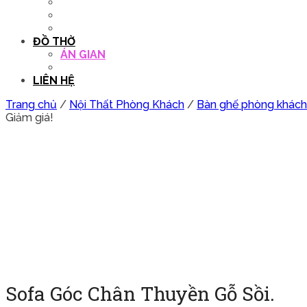
QUẦY THU NGÂN
DECOR TRANG TRÍ
GHẾ SALON
ĐỒ THỜ
ÁN GIAN
TỦ THỜ
LIÊN HỆ
Trang chủ
/
Nội Thất Phòng Khách
/
Bàn ghế phòng khách
Giảm giá!
Sofa Góc Chân Thuyền Gỗ Sồi.