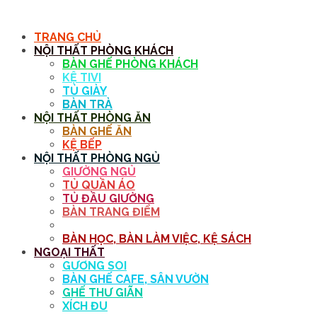
MENU
TRANG CHỦ
NỘI THẤT PHÒNG KHÁCH
BÀN GHẾ PHÒNG KHÁCH
KỆ TIVI
TỦ GIÀY
BÀN TRÀ
NỘI THẤT PHÒNG ĂN
BÀN GHẾ ĂN
KỆ BẾP
NỘI THẤT PHÒNG NGỦ
GIƯỜNG NGỦ
TỦ QUẦN ÁO
TỦ ĐẦU GIƯỜNG
BÀN TRANG ĐIỂM
GƯƠNG
BÀN HỌC, BÀN LÀM VIỆC, KỆ SÁCH
NGOẠI THẤT
GƯƠNG SOI
BÀN GHẾ CAFE, SÂN VƯỜN
GHẾ THƯ GIÃN
XÍCH ĐU