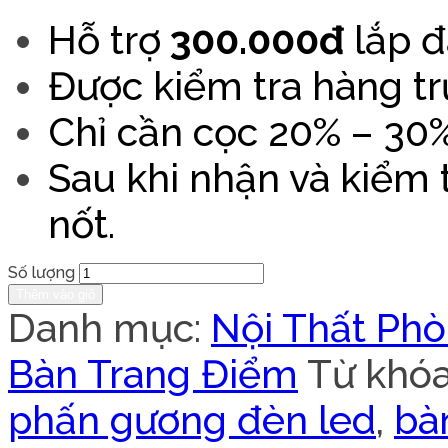
Hỗ trợ
300.000đ
lắp đ
Được kiểm tra hàng tr
Chỉ cần cọc 20% – 30% 
Sau khi nhận và kiểm
nốt.
Số lượng
Thêm vào giỏ
Danh mục:
Nội Thất Ph
Bàn Trang Điểm
Từ khó
phấn gương đèn led
,
bà