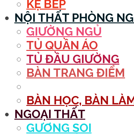
KỆ BẾP
NỘI THẤT PHÒNG N
GIƯỜNG NGỦ
TỦ QUẦN ÁO
TỦ ĐẦU GIƯỜNG
BÀN TRANG ĐIỂM
GƯƠNG
BÀN HỌC, BÀN LÀM
NGOẠI THẤT
GƯƠNG SOI