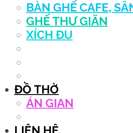
BÀN GHẾ CAFE, S
GHẾ THƯ GIÃN
XÍCH ĐU
QUẦY THU NGÂN
DECOR TRANG TRÍ
GHẾ SALON
ĐỒ THỜ
ÁN GIAN
TỦ THỜ
LIÊN HỆ