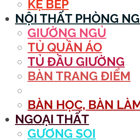
KỆ BẾP
NỘI THẤT PHÒNG N
GIƯỜNG NGỦ
TỦ QUẦN ÁO
TỦ ĐẦU GIƯỜNG
BÀN TRANG ĐIỂM
GƯƠNG
BÀN HỌC, BÀN LÀM
NGOẠI THẤT
GƯƠNG SOI