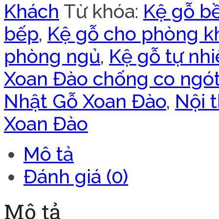
Khách
Từ khóa:
Kệ gỗ b
bếp
,
Kệ gỗ cho phòng k
phòng ngủ
,
Kệ gỗ tự nh
Xoan Đào chống co ngó
Nhật Gỗ Xoan Đào
,
Nội 
Xoan Đào
Mô tả
Đánh giá (0)
Mô tả