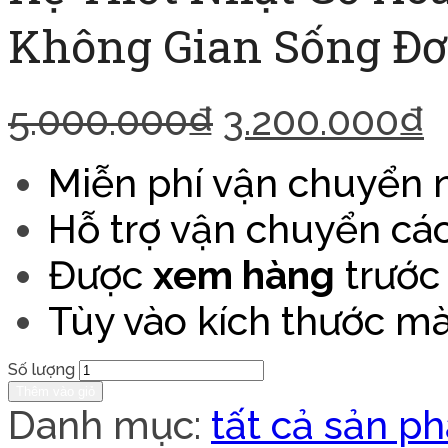
Không Gian Sống Đơ
5.000.000
₫
3.200.000
₫
Miễn phí vận chuyển n
Hỗ trợ vận chuyển các
Được
xem hàng
trước 
Tùy vào kích thước mà
Số lượng
Thêm vào giỏ
Danh mục:
tất cả sản p