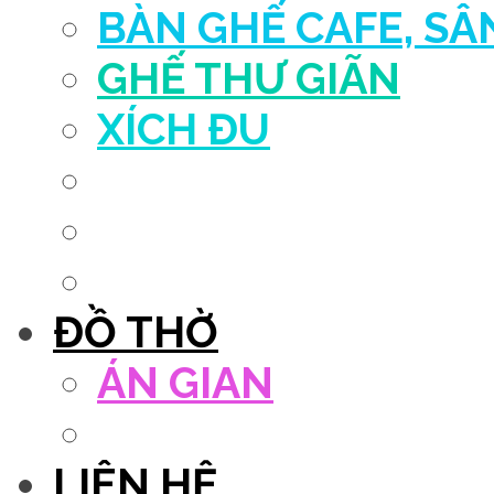
BÀN GHẾ CAFE, S
GHẾ THƯ GIÃN
XÍCH ĐU
QUẦY THU NGÂN
DECOR TRANG TRÍ
GHẾ SALON
ĐỒ THỜ
ÁN GIAN
TỦ THỜ
LIÊN HỆ