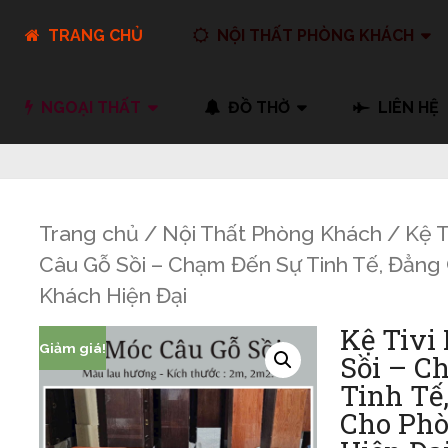
TRANG CHỦ
NỘI THẤT PHÒNG KHÁCH
NGOẠI THẤT
ĐỒ THỜ
LIÊN HỆ
Trang chủ
/
Nội Thất Phòng Khách
/
Kệ T
Câu Gỗ Sồi – Chạm Đến Sự Tinh Tế, Đẳn
Khách Hiện Đại
Kệ Tivi
Giảm giá!
Sồi – C
Tinh Tế
Cho Ph