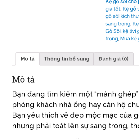
Kệ gỗ sồi cho
giá tốt
,
Kệ gỗ 
gỗ sồi kích t
sang trọng
,
Kệ
Gỗ Sồi
,
kệ tivi 
trọng
,
Mua kệ 
Mô tả
Thông tin bổ sung
Đánh giá (0)
Mô tả
Bạn đang tìm kiếm một “mảnh ghép”
phòng khách nhà ống hay căn hộ ch
Bạn yêu thích vẻ đẹp mộc mạc của g
nhưng phải toát lên sự sang trọng, t