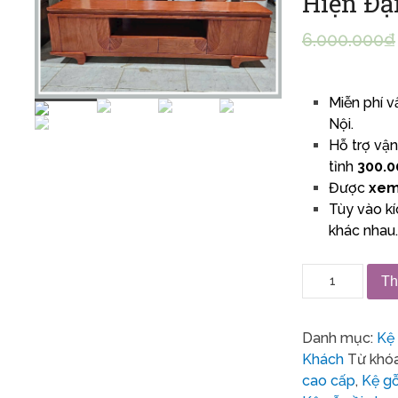
Hiện Đạ
6.000.000
₫
Miễn phí v
Nội.
Hỗ trợ vậ
tỉnh
300.0
Được
xem
Tùy vào k
khác nhau
Th
Danh mục:
Kệ 
Khách
Từ khó
cao cấp
,
Kệ gỗ