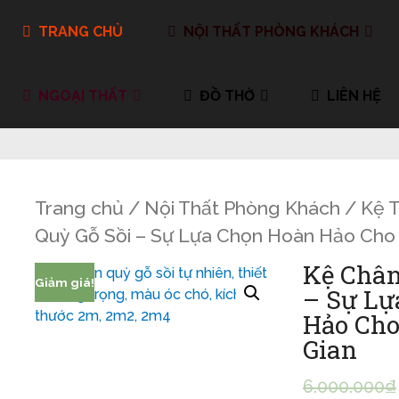
TRANG CHỦ
NỘI THẤT PHÒNG KHÁCH
NGOẠI THẤT
ĐỒ THỜ
LIÊN HỆ
Trang chủ
/
Nội Thất Phòng Khách
/
Kệ T
Quỳ Gỗ Sồi – Sự Lựa Chọn Hoàn Hảo Cho
Kệ Chân
Giảm giá!
– Sự Lự
Hảo Cho
Gian
6.000.000
₫