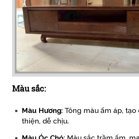
Màu sắc:
Màu Hương
: Tông màu ấm áp, tạo
thiện, dễ chịu.
Màu Óc Chó
: Màu sắc trầm ấm, m