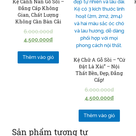
Kệ Cánh Nan Gỗ Sồi –
Đẳng Cấp Không
Gian, Chất Lượng
Không Cần Bàn Cãi
6.000.000
₫
4.500.000
₫
Thêm vào giỏ
Kệ Chữ A Gỗ Sồi – “Cứ
Đặt Là Xài” – Nội
Thất Bền, Đẹp, Đẳng
Cấp!
6.000.000
₫
4.500.000
₫
Thêm vào giỏ
Sản phẩm tương tự