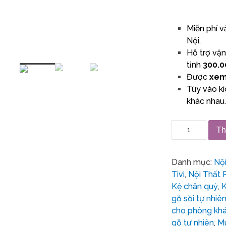
Miễn phí v
Nội.
Hỗ trợ vậ
tỉnh
300.0
Được
xem
Tùy vào k
khác nhau
Th
Danh mục:
Nộ
Tivi
,
Nội Thất
Kệ chân quỳ
,
K
gỗ sồi tự nhiê
cho phòng kh
gỗ tự nhiên
,
Mu